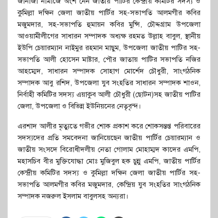
জানাজা নামাজে অংশ নেন জাতীয় পার্টির কেন্দ্রীয় কমিটির সদস্য ও
কুমিল্লা দক্ষিন জেলা জাতীয় পার্টির সহ-সভাপতি আলমগীর কবির
মজুমদার, সহ-সভাপতি হুমায়ন কবির মুন্সি, চৌদ্দগ্রাম উপজেলা
আওয়ামীলীগের সাধারন সম্পাদক অধ্যক্ষ রহমত উল্লাহ বাবুল, স্থানীয়
ইউপি চেয়ারম্যান নাইমুর রহমান মাছুম, উপজেলা জাতীয় পাটির সহ-
সভাপতি আলী হোসেন মাষ্টার, পৌর জাতায় পাটির সভাপতি নজির
আহম্মেদ, সাধারন সম্পাদক সোহাগ মোর্শেদ চৌধুরী, সাংগঠনিক
সম্পাদক আবু রশিদ, উপজেলা যুব সংহতির সাধারন সম্পাদক শাওন,
নির্বাহী কমিটির সদস্য এয়াকুব আলী চৌধুরী (ছোটন)সহ জাতীয় পাটির
জেলা, উপজেলা ও বিভিন্ন ইউনিয়নের নেতৃবৃন্দ।
এরশাদ আলীর মৃত্যুতে গভীর শোক প্রকাশ করে শোকসন্তপ্ত পরিবারের
সদস্যদের প্রতি সমবেদনা জানিয়েছেন জাতীয় পার্টির চেয়ারম্যান ও
জাতীয় সংসদে বিরোধীদলীয় নেতা গোলাম মোহাম্মদ কাদের এমপি,
মহাসচিব বীর মুক্তিযোদ্ধা মোঃ মুজিবুল হক চুন্নু এমপি, জাতীয় পার্টির
কেন্দ্রীয় কমিটির সদস্য ও কুমিল্লা দক্ষিন জেলা জাতীয় পার্টির সহ-
সভাপতি আলমগীর কবির মজুমদার, কেন্দ্রিয় যুব সংহতির সাংগঠনিক
সম্পাদক নজরুল ইসলাম বাবুলসহ অন্যরা।