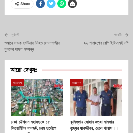
Share
পূর্ববর্তী
পরবর্তী
ওমানে সড়ক দুর্ঘটনায় নিহত সোনাগাজীর
৯৬ শতাংশের বেশি ইভিএমই নষ্ট
যুবকের দাফন সম্পন্ন
আরো দেখুনঃ
সারাদেশ
সারাদেশ
ঢাকা-চট্টগ্রাম মহাসড়কে ১৫
কুমিল্লায় সোহান হত্যা মামলায়
কিলোমিটার যানজট, চরম দুর্ভোগে
বৃদ্ধের যাবজ্জীবন, ছেলে খালাস।।