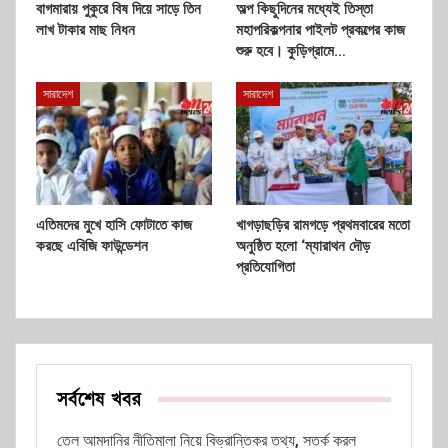
বাগমারায় পুকুরে বিষ দিয়ে সাড়ে তিন
অল্প কিছুদিনের মধ্যেই তিস্তা
লাখ টাকার মাছ নিধন
মহাপরিকল্পনার পাইলট প্রকল্পের কাজ
শুরু হবে। কুড়িগ্রামে…
সারাদেশ
সারাদেশ
এতিমদের মুখে হাসি ফোটাতে কাজ
খাগড়াছড়ির রামগড়ে প্রথমবারের মতো
করছে এবিজি ফাউন্ডেশন
অনুষ্ঠিত হলো ‘ম্যারাথন দৌড়
প্রতিযোগিতা
সর্বশেষ খবর
তেল আমদানির নীতিমালা নিয়ে বিভ্রান্তিকর তথ্য, সতর্ক করল