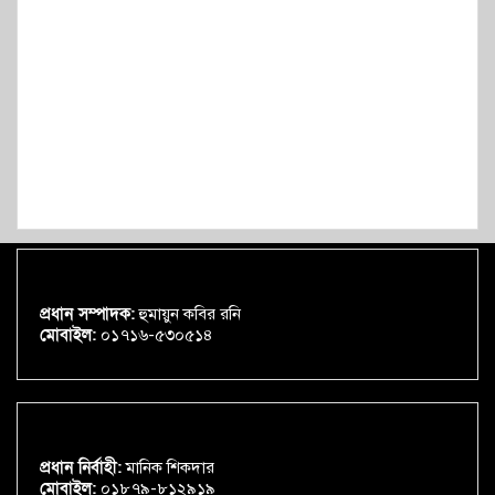
প্রধান সম্পাদক:
হুমায়ুন কবির রনি
মোবাইল:
০১৭১৬-৫৩০৫১৪
প্রধান নির্বাহী:
মানিক শিকদার
মোবাইল:
০১৮৭৯-৮১২৯১৯