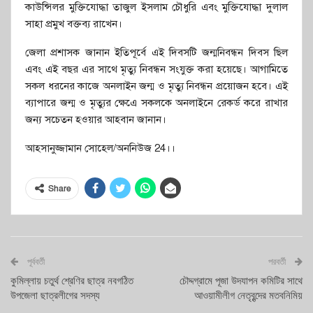
কাউন্সিলর মুক্তিযোদ্ধা তাজুল ইসলাম চৌধুরি এবং মুক্তিযোদ্ধা দুলাল
সাহা প্রমুখ বক্তব্য রাখেন।
জেলা প্রশাসক জানান ইতিপূর্বে এই দিবসটি জন্মনিবন্ধন দিবস ছিল
এবং এই বছর এর সাথে মৃত্যু নিবন্ধন সংযুক্ত করা হয়েছে। আগামিতে
সকল ধরনের কাজে অনলাইন জন্ম ও মৃত্যু নিবন্ধন প্রয়োজন হবে। এই
ব্যাপারে জন্ম ও মৃত্যুর ক্ষেএে সকলকে অনলাইনে রেকর্ড করে রাখার
জন্য সচেতন হওয়ার আহবান জানান।
আহসানুজ্জামান সোহেল/অননিউজ 24।।
Share
পূর্ববর্তী
পরবর্তী
কুমিল্লায় চতুর্থ শ্রেণির ছাত্র নবগঠিত
চৌদ্দগ্রামে পূজা উদযাপন কমিটির সাথে
উপজেলা ছাত্রলীগের সদস্য
আওয়ামীলীগ নেতৃবৃন্দের মতবনিমিয়