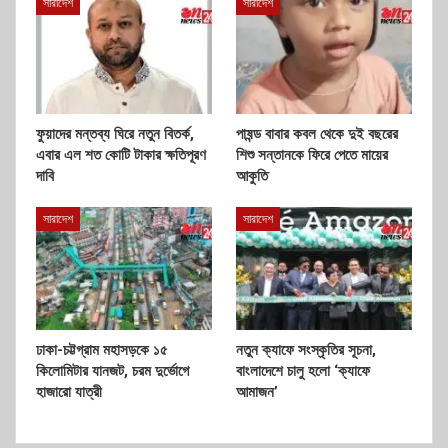
সারাদেশ
সারাদেশ
ফুয়াদের মন্তব্য ঘিরে নতুন বিতর্ক,
পাষন্ড বাবার কবল থেকে দুই বছরের
এবার এল শত কোটি টাকার ক্ষতিপূরণ
শিশু সন্তানকে ফিরে পেতে মায়ের
দাবি
আকুতি
সারাদেশ
সারাদেশ
ঢাকা-চট্টগ্রাম মহাসড়কে ১৫
নতুন ক্যাফে সংস্কৃতির সূচনা,
কিলোমিটার যানজট, চরম দুর্ভোগে
বাংলাদেশে চালু হলো ‘ক্যাফে
হাজারো যাত্রী
আমাজন’