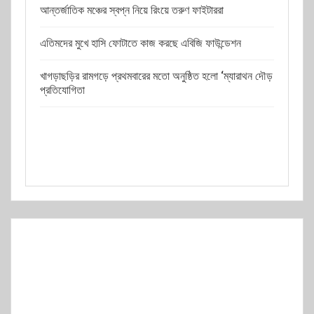
আন্তর্জাতিক মঞ্চের স্বপ্ন নিয়ে রিংয়ে তরুণ ফাইটাররা
এতিমদের মুখে হাসি ফোটাতে কাজ করছে এবিজি ফাউন্ডেশন
খাগড়াছড়ির রামগড়ে প্রথমবারের মতো অনুষ্ঠিত হলো ‘ম্যারাথন দৌড়
প্রতিযোগিতা