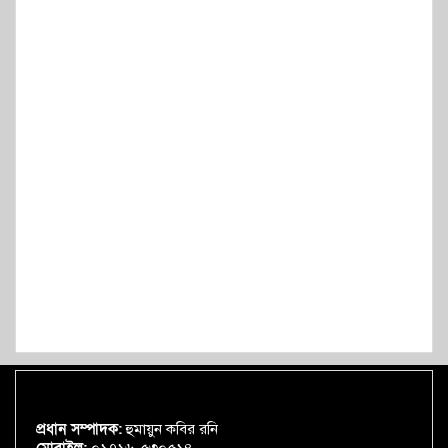
প্রধান সম্পাদক:
হুমায়ুন কবির রনি
মোবাইল:
০১৭১৬-৫৩০৫১৪