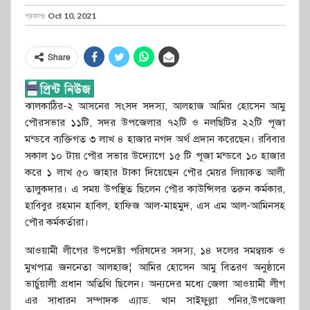
প্রকাশঃ
Oct 10, 2021
Share
ঝালকাঠির-২ আসনের সংসদ সদস্য, আলহাজ আমির হোসেন আমু
পৌরসভার ১১টি, সদর উপজেলার ৭২টি ও নলছিটির ২২টি পূজা
মন্ডবে ব্যক্তিগত ৩ লাখ ৪ হাজার নগদ অর্থ প্রদান করেছেন। রবিবার
সকাল ১০ টায় পৌর সভার উদ্যোগে ১৫ টি পূজা মন্ডবে ১০ হাজার
করে ১ লাখ ৫০ জাহার টাকা দিয়েছেন পৌর মেয়র লিয়াকত আলী
তালুকদার। এ সময় উপস্থিত ছিলেন পৌর কাউন্সিলর তরুন কর্মকার,
হাবিবুর রহমান হাবিল, হাফিজ আল-মাহমুদ, এস এম আল-আমিনসহ
পৌর কর্মকর্তারা।
আওয়ামী লীগের উপদেষ্টা পরিষদের সদস্য, ১৪ দলের সমন্বয়ক ও
মুখপাত্র জননেতা আলহাজ¦ আমির হোসেন আমু বিতরণ অনুষ্ঠানে
ভার্চুয়ালী প্রধান অতিথি ছিলেন। অন্যদের মধ্যে জেলা আওয়ামী লীগ
এর সাধারন সম্পাদক এ্যাড. খান সাইফুল্লা পনির,উপজেলা