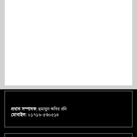
প্রধান সম্পাদক:
হুমায়ুন কবির রনি
মোবাইল:
০১৭১৬-৫৩০৫১৪