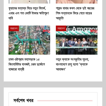
ফুয়াদের মন্তব্য ঘিরে নতুন বিতর্ক,
পাষন্ড বাবার কবল থেকে দুই বছরের
এবার এল শত কোটি টাকার ক্ষতিপূরণ
শিশু সন্তানকে ফিরে পেতে মায়ের
দাবি
আকুতি
সারাদেশ
সারাদেশ
ঢাকা-চট্টগ্রাম মহাসড়কে ১৫
নতুন ক্যাফে সংস্কৃতির সূচনা,
কিলোমিটার যানজট, চরম দুর্ভোগে
বাংলাদেশে চালু হলো ‘ক্যাফে
হাজারো যাত্রী
আমাজন’
সর্বশেষ খবর