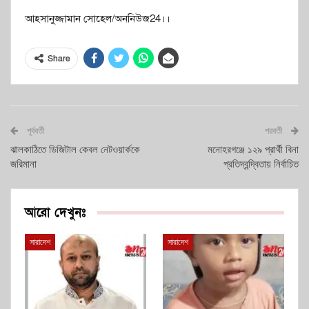
আহসানুজ্জামান সোহেল/অননিউজ24।।
Share
পূর্ববর্তী
পরবর্তী
ঝালকাঠিতে ডিজিটাল কেবল নেটওয়ার্ককে
মনোহরগঞ্জে ১২৯ প্রার্থী বিনা
জরিমানা
প্রতিদ্বন্দ্বিতায় নির্বাচিত
আরো দেখুনঃ
সারাদেশ
সারাদেশ