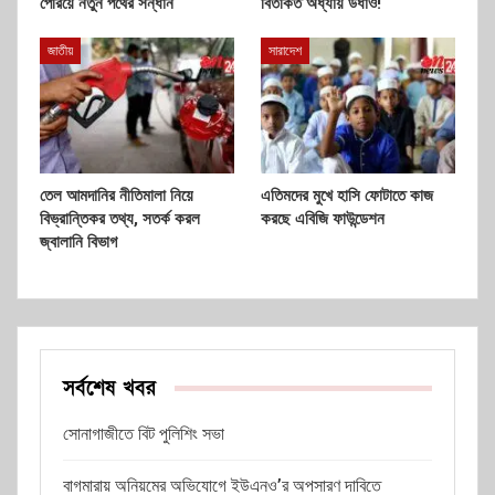
পেরিয়ে নতুন পথের সন্ধান
বিতর্কিত অধ্যায় উধাও!
জাতীয়
সারাদেশ
তেল আমদানির নীতিমালা নিয়ে
এতিমদের মুখে হাসি ফোটাতে কাজ
বিভ্রান্তিকর তথ্য, সতর্ক করল
করছে এবিজি ফাউন্ডেশন
জ্বালানি বিভাগ
সর্বশেষ খবর
সোনাগাজীতে বিট পুলিশিং সভা
বাগমারায় অনিয়মের অভিযোগে ইউএনও’র অপসারণ দাবিতে