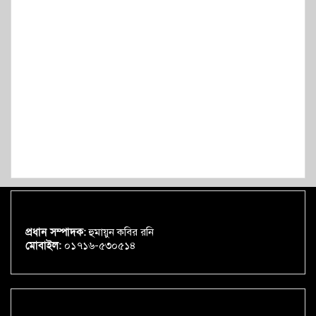
প্রধান সম্পাদক:
হুমায়ুন কবির রনি
মোবাইল:
০১৭১৬-৫৩০৫১৪