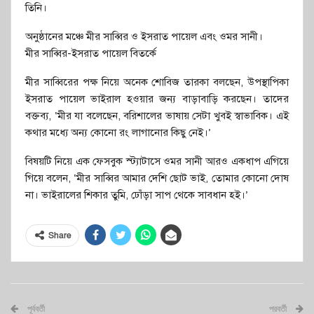
তিনি।
অনুষ্ঠানের মঞ্চে মীর সাব্বির ও ইসরাত পায়েল এবং ওমর সানী।
মীর সাব্বির-ইসরাত পায়েল বিতর্কে
মীর সাব্বিরের পক্ষ নিয়ে অনেক শোবিজ তারকা বলছেন, উপস্থাপিকা
ইসরাত পায়েল ভাইরাল হওয়ার জন্য বাড়াবাড়ি করছেন। তাদের
বক্তব্য, ‘মীর যা বলেছেন, বরিশালের ভাষায় সেটা খুবই স্বাভাবিক। এই
কথার মধ্যে অন্য কোনো রং লাগানোর কিছু নেই।’
বিষয়টি নিয়ে এক ফেসবুক স্ট্যাটাসে ওমর সানী আরও একধাপ এগিয়ে
গিয়ে বলেন, ‘মীর সাব্বির আমার দেশি ছোট ভাই, তোমার কোনো দোষ
না। ভাইরালের শিকার তুমি, ঢোঁড়া সাপ থেকে সাবধান হই।’
Share
পূর্ববর্তী
পরবর্তী