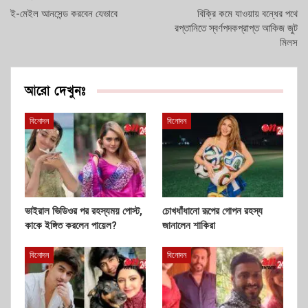
ই-মেইল আনসেন্ড করবেন যেভাবে
বিক্রি কমে যাওয়ায় বন্ধের পথে
রপ্তানিতে স্বর্ণপদকপ্রাপ্ত আকিজ জুট
মিলস
আরো দেখুনঃ
বিনোদন
বিনোদন
ভাইরাল ভিডিওর পর রহস্যময় পোস্ট,
চোখধাঁধানো রূপের গোপন রহস্য
কাকে ইঙ্গিত করলেন পায়েল?
জানালেন শাকিরা
বিনোদন
বিনোদন