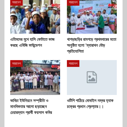
সারাদেশ
সারাদেশ
এতিমদের মুখে হাসি ফোটাতে কাজ
খাগড়াছড়ির রামগড়ে প্রথমবারের মতো
করছে এবিজি ফাউন্ডেশন
অনুষ্ঠিত হলো ‘ম্যারাথন দৌড়
প্রতিযোগিতা
সারাদেশ
সারাদেশ
ভাবিচা ইউনিয়নে সম্প্রীতি ও
ওটিপি পাঠিয়ে মোবাইল নম্বর হ্যাক
মানবিকতার আলো ছড়াচ্ছেন
চক্রের প্রধান গ্রেপ্তার।।
চেয়ারম্যান প্রার্থী ফয়সাল কবির