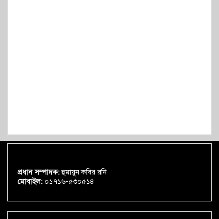
প্রধান সম্পাদক:
হুমায়ুন কবির রনি
মোবাইল:
০১৭১৬-৫৩০৫১৪