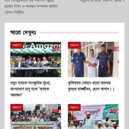
হিলি সিআ্যন্ডএফ এর সভাপতি আব্দুর
কচুয়ায় ৬ কেজি গাঁজাসহ আটক ১
রহমান লিটন ও সাধারন সম্পাদক জামিল
হোসন নির্বাচিত
আরো দেখুনঃ
সারাদেশ
সারাদেশ
নতুন ক্যাফে সংস্কৃতির সূচনা,
কুমিল্লায় সোহান হত্যা মামলায়
বাংলাদেশে চালু হলো ‘ক্যাফে
বৃদ্ধের যাবজ্জীবন, ছেলে খালাস।।
আমাজন’
সারাদেশ
সারাদেশ