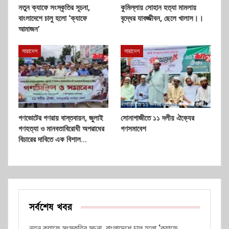
নতুন ক্যাফে সংস্কৃতির সূচনা,
কুমিল্লায় সোহান হত্যা মামলায়
বাংলাদেশে চালু হলো ‘ক্যাফে
বৃদ্ধের যাবজ্জীবন, ছেলে খালাস।।
আমাজন’
সারাদেশ
সারাদেশ
গণভোটের গণরায় বাস্তবায়ন, জুলাই
সোনাগাজীতে ১১ দলীয় ঐক্যের
গণহত্যা ও মানবতাবিরোধী অপরাধের
গণসমাবেশ
বিচারের দাবিতে এক বিশাল…
সর্বশেষ খবর
নতুন ক্যাফে সংস্কৃতির সূচনা, বাংলাদেশে চালু হলো ‘ক্যাফে