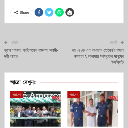
Share
পূর্ববর্তী
পরবর্তী
ব্রাহ্মণপাড়ায় প্রতিপক্ষের হামলায় স্বামী-
ডাঃ এ কে এম কাওছার হোসেন’র দাফন
স্ত্রী আহত
সম্পন্ন \ জানাযায় সর্বস্তরের মানুষের
উপস্থিতি
আরো দেখুনঃ
সারাদেশ
সারাদেশ