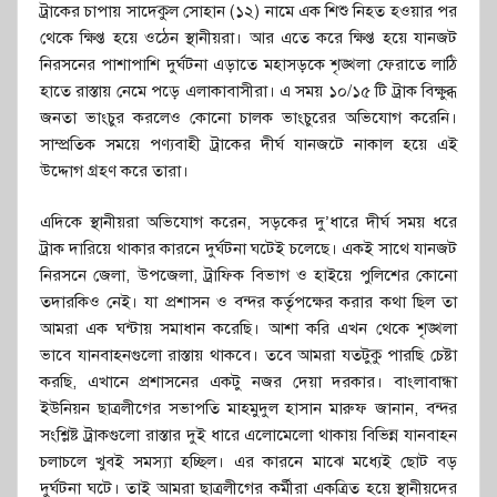
ট্রাকের চাপায় সাদেকুল সোহান (১২) নামে এক শিশু নিহত হওয়ার পর
থেকে ক্ষিপ্ত হয়ে ওঠেন স্থানীয়রা। আর এতে করে ক্ষিপ্ত হয়ে যানজট
নিরসনের পাশাপাশি দুর্ঘটনা এড়াতে মহাসড়কে শৃঙ্খলা ফেরাতে লাঠি
হাতে রাস্তায় নেমে পড়ে এলাকাবাসীরা। এ সময় ১০/১৫ টি ট্রাক বিক্ষুব্ধ
জনতা ভাংচুর করলেও কোনো চালক ভাংচুরের অভিযোগ করেনি।
সাম্প্রতিক সময়ে পণ্যবাহী ট্রাকের দীর্ঘ যানজটে নাকাল হয়ে এই
উদ্দোগ গ্রহণ করে তারা।
এদিকে স্থানীয়রা অভিযোগ করেন, সড়কের দু’ধারে দীর্ঘ সময় ধরে
ট্রাক দারিয়ে থাকার কারনে দুর্ঘটনা ঘটেই চলেছে। একই সাথে যানজট
নিরসনে জেলা, উপজেলা, ট্রাফিক বিভাগ ও হাইয়ে পুলিশের কোনো
তদারকিও নেই। যা প্রশাসন ও বন্দর কর্তৃপক্ষের করার কথা ছিল তা
আমরা এক ঘন্টায় সমাধান করেছি। আশা করি এখন থেকে শৃঙ্খলা
ভাবে যানবাহনগুলো রাস্তায় থাকবে। তবে আমরা যতটুকু পারছি চেষ্টা
করছি, এখানে প্রশাসনের একটু নজর দেয়া দরকার। বাংলাবান্ধা
ইউনিয়ন ছাত্রলীগের সভাপতি মাহমুদুল হাসান মারুফ জানান, বন্দর
সংশ্লিষ্ট ট্রাকগুলো রাস্তার দুই ধারে এলোমেলো থাকায় বিভিন্ন যানবাহন
চলাচলে খুবই সমস্যা হচ্ছিল। এর কারনে মাঝে মধ্যেই ছোট বড়
দুর্ঘটনা ঘটে। তাই আমরা ছাত্রলীগের কর্মীরা একত্রিত হয়ে স্থানীয়দের