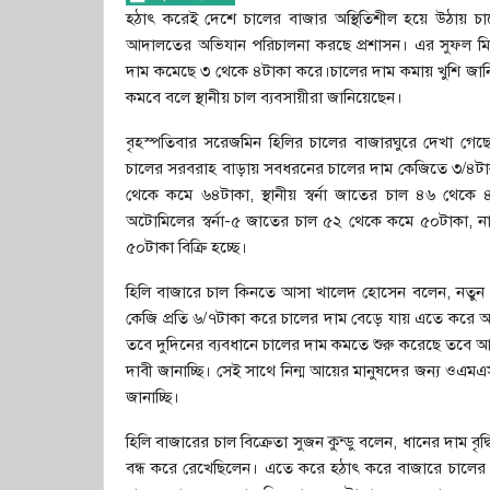
হঠাৎ করেই দেশে চালের বাজার অস্থিতিশীল হয়ে উঠায় চালের
আদালতের অভিযান পরিচালনা করছে প্রশাসন। এর সুফল মিলতে
দাম কমেছে ৩ থেকে ৪টাকা করে।চালের দাম কমায় খুশি জা
কমবে বলে স্থানীয় চাল ব্যবসায়ীরা জানিয়েছেন।
বৃহস্পতিবার সরেজমিন হিলির চালের বাজারঘুরে দেখা গেছ
চালের সরবরাহ বাড়ায় সবধরনের চালের দাম কেজিতে ৩/৪টাকা
থেকে কমে ৬৪টাকা, স্থানীয় স্বর্না জাতের চাল ৪৬ থেকে 
অটোমিলের স্বর্না-৫ জাতের চাল ৫২ থেকে কমে ৫০টাকা, ন
৫০টাকা বিক্রি হচ্ছে।
হিলি বাজারে চাল কিনতে আসা খালেদ হোসেন বলেন, নতুন 
কেজি প্রতি ৬/৭টাকা করে চালের দাম বেড়ে যায় এতে করে আ
তবে দুদিনের ব্যবধানে চালের দাম কমতে শুরু করেছে তবে আমরা
দাবী জানাচ্ছি। সেই সাথে নিন্ম আয়ের মানুষদের জন্য ওএমএসস
জানাচ্ছি।
হিলি বাজারের চাল বিক্রেতা সুজন কুন্ডু বলেন, ধানের দাম ব
বন্ধ করে রেখেছিলেন। এতে করে হঠাৎ করে বাজারে চালের