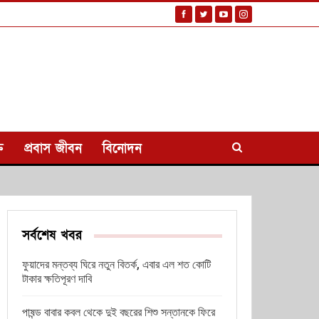
ি
প্রবাস জীবন
বিনোদন
সর্বশেষ খবর
ফুয়াদের মন্তব্য ঘিরে নতুন বিতর্ক, এবার এল শত কোটি
টাকার ক্ষতিপূরণ দাবি
পাষন্ড বাবার কবল থেকে দুই বছরের শিশু সন্তানকে ফিরে