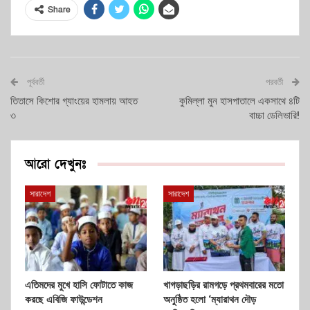
Share
পূর্ববর্তী
পরবর্তী
তিতাসে কিশোর গ্যাংয়ের হামলায় আহত
কুমিল্লা মুন হাসপাতালে একসাথে ৪টি
৩
বাচ্চা ডেলিভারি!
আরো দেখুনঃ
সারাদেশ
সারাদেশ
এতিমদের মুখে হাসি ফোটাতে কাজ
খাগড়াছড়ির রামগড়ে প্রথমবারের মতো
করছে এবিজি ফাউন্ডেশন
অনুষ্ঠিত হলো ‘ম্যারাথন দৌড়