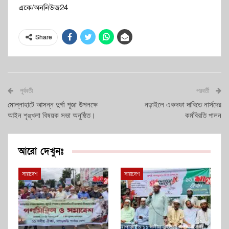
একে/অননিউজ24
Share
পূর্ববর্তী
পরবর্তী
মোল্লাহাটে আসন্ন দুর্গা পূজা উপলক্ষে
নড়াইলে একদফা দাবিতে নার্সদের
আইন শৃঙ্খলা বিষয়ক সভা অনুষ্ঠিত।
কর্মবিরতি পালন
আরো দেখুনঃ
সারাদেশ
সারাদেশ