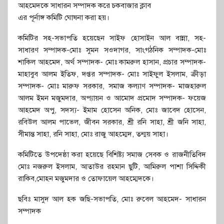
আহমেদকে সাধারন সম্পাদক করে চকবাজার ক্লাব
এর পূর্নাঙ্গ কমিটি ঘোষনা করা হয়।
কমিটির সহ-সভাপতি হয়েছেন সাইফ হোসাইন আল বান্না, সহ-
সাধারণ সম্পাদক-মোঃ সুমন সওদাগর, সাংগঠনিক সম্পাদক-মোঃ
শাকিল আহমেদ, অর্থ সম্পাদক- মোঃ কামরুল হাসান, প্রচার সম্পাদক-
মাহাবুব আলম ইতিফ, দপ্তর সম্পাদক- মোঃ সাইফুল ইসলাম, ক্রীড়া
সম্পাদক- মোঃ মারুফ সরকার, সমাজ কল্যাণ সম্পাদক- মাজহারুল
আলম ইমন মজুমদার, অপ্যায়ন ও আমোদ প্রমোদ সম্পাদক- ফয়েজ
আহমেদ অপু, সদস্য- ইমাম হোসেন অনিক, মোঃ জাবেদ হোসেন,
রবিউল আলম পাভেল, জীবন সরকার, শ্রী রনি সাহা, শ্রী জনি সাহা,
সীমান্ত সাহা, রনি সাহা, মোঃ রাজু আহম্মেদ, তন্ময় সাহা।
কমিটিতে উপদেষ্ঠা করা হয়েছে বিশিষ্ট্য সমাজ সেবক ও রাজনীতিবিদ
মোঃ নজরুল ইসলাম, আতাউর রহমান ছুটি, আমিরুল পাশা সিদ্দিকী
রাকিব,মোহন মজুমদার ও তোফায়েল আহম্মেদকে।
ছবিঃ মাসুদ আল হক জছি-সভাপতি, মোঃ রুবেল আহমেদ- সাধারন
সম্পাদক