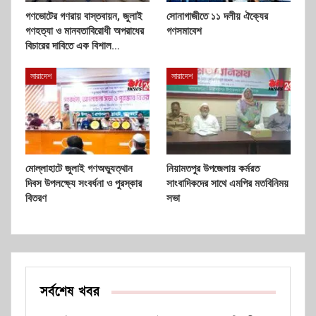
গণভোটের গণরায় বাস্তবায়ন, জুলাই
সোনাগাজীতে ১১ দলীয় ঐক্যের
গণহত্যা ও মানবতাবিরোধী অপরাধের
গণসমাবেশ
বিচারের দাবিতে এক বিশাল…
সারাদেশ
সারাদেশ
মোল্লাহাটে জুলাই গণঅভ্যুত্থান
নিয়ামতপুর উপজেলায় কর্মরত
দিবস উপলক্ষ্যে সংবর্ধনা ও পুরস্কার
সাংবাদিকদের সাথে এমপির মতবিনিময়
বিতরণ
সভা
সর্বশেষ খবর