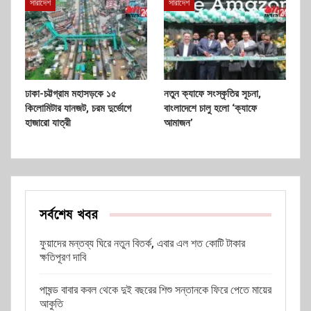
সারাদেশ
সারাদেশ
ঢাকা-চট্টগ্রাম মহাসড়কে ১৫
নতুন ক্যাফে সংস্কৃতির সূচনা,
কিলোমিটার যানজট, চরম দুর্ভোগে
বাংলাদেশে চালু হলো ‘ক্যাফে
হাজারো যাত্রী
আমাজন’
সর্বশেষ খবর
ফুয়াদের মন্তব্য ঘিরে নতুন বিতর্ক, এবার এল শত কোটি টাকার
ক্ষতিপূরণ দাবি
পাষন্ড বাবার কবল থেকে দুই বছরের শিশু সন্তানকে ফিরে পেতে মায়ের
আকুতি