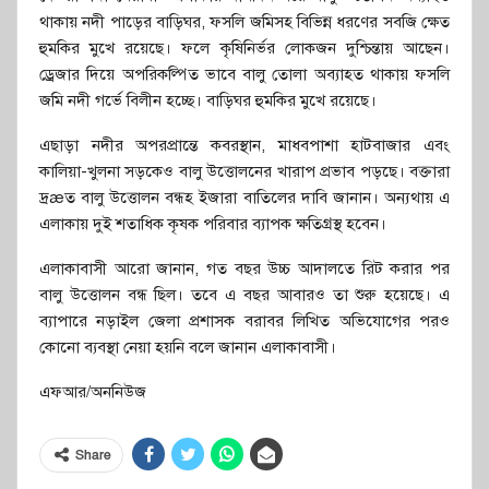
থাকায় নদী পাড়ের বাড়িঘর, ফসলি জমিসহ বিভিন্ন ধরণের সবজি ক্ষেত
হুমকির মুখে রয়েছে। ফলে কৃষিনির্ভর লোকজন দুশ্চিন্তায় আছেন।
ড্রেজার দিয়ে অপরিকল্পিত ভাবে বালু তোলা অব্যাহত থাকায় ফসলি
জমি নদী গর্ভে বিলীন হচ্ছে। বাড়িঘর হুমকির মুখে রয়েছে।
এছাড়া নদীর অপরপ্রান্তে কবরস্থান, মাধবপাশা হাটবাজার এবং
কালিয়া-খুলনা সড়কেও বালু উত্তোলনের খারাপ প্রভাব পড়ছে। বক্তারা
দ্রæত বালু উত্তোলন বন্ধহ ইজারা বাতিলের দাবি জানান। অন্যথায় এ
এলাকায় দুই শতাধিক কৃষক পরিবার ব্যাপক ক্ষতিগ্রস্থ হবেন।
এলাকাবাসী আরো জানান, গত বছর উচ্চ আদালতে রিট করার পর
বালু উত্তোলন বন্ধ ছিল। তবে এ বছর আবারও তা শুরু হয়েছে। এ
ব্যাপারে নড়াইল জেলা প্রশাসক বরাবর লিখিত অভিযোগের পরও
কোনো ব্যবস্থা নেয়া হয়নি বলে জানান এলাকাবাসী।
এফআর/অননিউজ
Share