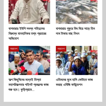
বাগমারায় ইউপি সদস্য শহিদুলের
বাগমারায় পুকুরে বিষ দিয়ে সাড়ে তিন
বিরুদ্ধে মানহানিকর তথ্য প্রচারের
লাখ টাকার মাছ নিধন
অভিযোগ
সারাদেশ
সারাদেশ
অল্প কিছুদিনের মধ্যেই তিস্তা
এতিমদের মুখে হাসি ফোটাতে কাজ
মহাপরিকল্পনার পাইলট প্রকল্পের কাজ
করছে এবিজি ফাউন্ডেশন
শুরু হবে। কুড়িগ্রামে…