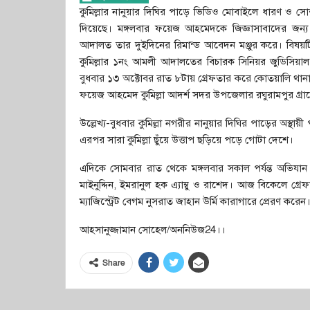
কুমিল্লার নানুয়ার দিঘির পাড়ে ভিডিও মোবাইলে ধারণ ও স
দিয়েছে। মঙ্গলবার ফয়েজ আহমেদকে জিজ্ঞাসাবাদের জন্য
আদালত তার দুইদিনের রিমান্ড আবেদন মঞ্জুর করে। বিষয়টি
কুমিল্লার ১নং আমলী আদালতের বিচারক সিনিয়র জুডিসিয়াল ম
বুধবার ১৩ অক্টোবর রাত ৮টায় গ্রেফতার করে কোতয়ালি থানা 
ফয়েজ আহমেদ কুমিল্লা আদর্শ সদর উপজেলার রঘুরামপুর গ্র
উল্লেখ্য-বুধবার কুমিল্লা নগরীর নানুয়ার দিঘির পাড়ের অ
এরপর সারা কুমিল্লা ছুঁয়ে উত্তাপ ছড়িয়ে পড়ে গোটা দেশে।
এদিকে সোমবার রাত থেকে মঙ্গলবার সকাল পর্যন্ত অভিযা
মাইনুদ্দিন, ইমরানুল হক এ্যাম্বু ও রাশেদ। আজ বিকেলে 
ম্যাজিস্ট্রেট বেগম নুসরাত জাহান উর্মি কারাগারে প্রেরণ 
আহসানুজ্জামান সোহেল/অননিউজ24।।
Share