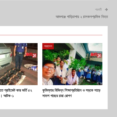
পরবর্তী
আশুগঞ্জে গাড়িচাপায় ২ চালকলশ্রমিক নিহত
সারাদেশ
দিতে প্রাইভেট কার ভর্তি ৫২
কুমিল্লার বিভিন্ন শিক্ষাপ্রতিষ্ঠান ও সড়কে সাড়ে
বার। আটক-১
সাতশ গাছের চারা রোপণ