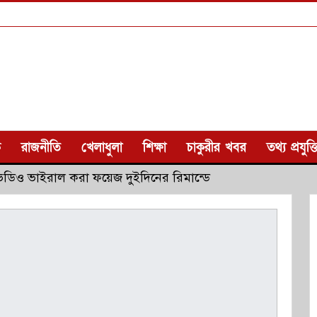
ক
রাজনীতি
খেলাধুলা
শিক্ষা
চাকুরীর খবর
তথ্য প্রযুক্ত
িডিও ভাইরাল করা ফয়েজ দুইদিনের রিমান্ডে