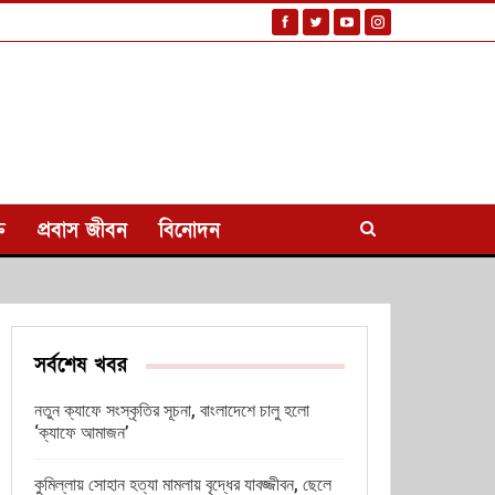
ি
প্রবাস জীবন
বিনোদন
সর্বশেষ খবর
নতুন ক্যাফে সংস্কৃতির সূচনা, বাংলাদেশে চালু হলো
‘ক্যাফে আমাজন’
কুমিল্লায় সোহান হত্যা মামলায় বৃদ্ধের যাবজ্জীবন, ছেলে