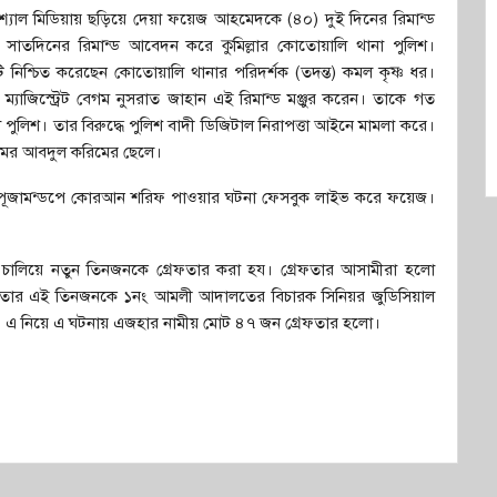
োশ্যাল মিডিয়ায় ছড়িয়ে দেয়া ফয়েজ আহমেদকে (৪০) দুই দিনের রিমান্ড
 সাতদিনের রিমান্ড আবেদন করে কুমিল্লার কোতোয়ালি থানা পুলিশ।
 নিশ্চিত করেছেন কোতোয়ালি থানার পরিদর্শক (তদন্ত) কমল কৃষ্ণ ধর।
্যাজিস্ট্রেট বেগম নুসরাত জাহান এই রিমান্ড মঞ্জুর করেন। তাকে গত
পুলিশ। তার বিরুদ্ধে পুলিশ বাদী ডিজিটাল নিরাপত্তা আইনে মামলা করে।
ামের আবদুল করিমের ছেলে।
স্থায়ী পূজামন্ডপে কোরআন শরিফ পাওয়ার ঘটনা ফেসবুক লাইভ করে ফয়েজ।
ন চালিয়ে নতুন তিনজনকে গ্রেফতার করা হয। গ্রেফতার আসামীরা হলো
গ্রেফতার এই তিনজনকে ১নং আমলী আদালতের বিচারক সিনিয়র জুডিসিয়াল
করেন। এ নিয়ে এ ঘটনায় এজহার নামীয় মোট ৪৭ জন গ্রেফতার হলো।