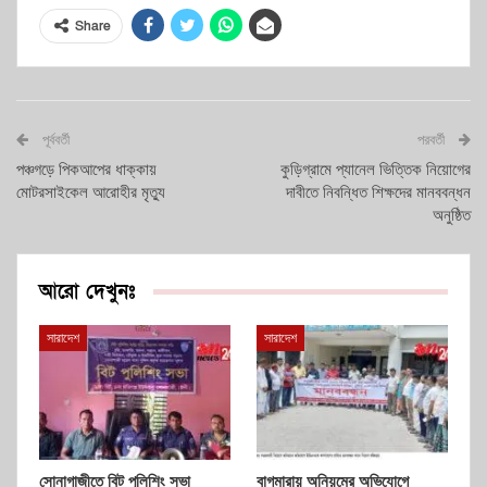
Share
পূর্ববর্তী
পরবর্তী
পঞ্চগড়ে পিকআপের ধাক্কায়
কুড়িগ্রামে প্যানেল ভিত্তিক নিয়োগের
মোটরসাইকেল আরোহীর মৃত্যু
দাবীতে নিবন্ধিত শিক্ষদের মানববন্ধন
অনুষ্ঠিত
আরো দেখুনঃ
সারাদেশ
সারাদেশ
সোনাগাজীতে বিট পুলিশিং সভা
বাগমারায় অনিয়মের অভিযোগে