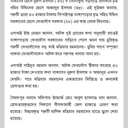
উদ্দিনের ছেলে নুরুল ইসলাম ( ৪০) ও সোনাখুলী বড়বাড়ি এলাকার মৃত
খমির উদ্দিনের ছেলে আজানুর ইসলাম (৩৫)। এই দুইজন জানায়,
গরুটি তারা ৪০ হাজার টাকায় সিপাইগঞ্জ ডাঙ্গাপাড়ার মৃত সহির উদ্দিন
সরকারের ছেলে ফেরদৌস সরকার (২৮) এর কাছ থেকে কিনেছে।
এসআই ইন্দ্র মোহন জানান, আটক দুই চোরের কথা অনুযায়ী রাতেই
ডাঙ্গাপাড়ায় ফেরদৌস সরকারের বাড়িডে গেলে জানা যায় চুরিকৃত
গরুটি ফেরদৌসের বড় ভাই মতিয়ার রহমানের। চুরির সাথে সম্পৃক্তা
থাকায় ফেরদৌসকেও আটক করে গরুসহ থানায় আনা হয়।
এসআই সাইদুর রহমান জানান, আটক ফেরদৌস স্বীকার করেছে ৪০
হাজার টাকা দেওয়ার কথা থাকলেও নুরুল ইসলাম ও আজানুর এখনও
দেয়নি। পরে মতিয়ার রহমানের এজাহারের ভিত্তিতে ৩ জনকেই
গ্রেফতার করা হয়।
সৈয়দপুর থানার অফিসার ইনচার্জ মোঃ আবুল হাসনাত খান জানান,
গ্রেফতারকৃতদের বিকালে নীলফামারী জেল হাজতে প্রেরণ করা
হয়েছে। উদ্ধারকৃত গরুটি মালিক মতিয়ার রহমানের হাতে তুলে দেয়া
হয়েছে।