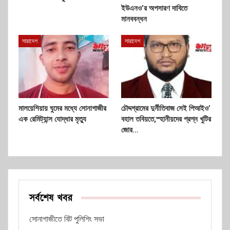
ইউএনও’র অপসারণ দাবিতে
মানববন্ধন
সারাদেশ
সারাদেশ
মালয়েশিয়ায় ঘুমের মধ্যে সোনাগাজীর
চৌদ্দগ্রামের দুর্নীতিবাজ সেই পিআইও’
এক রেমিট্যান্স যোদ্ধার মৃত্যু
বহাল তবিয়তে,স্হানীয়দের প্রশ্ন খুটির
জোর…
সর্বশেষ খবর
সোনাগাজীতে বিট পুলিশিং সভা