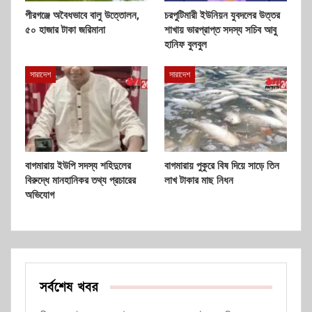
পীরগঞ্জে অবৈধভাবে বালু উত্তোলন,
চরপুটিমারী ইউনিয়ন যুবদলের উত্তর
৫০ হাজার টাকা জরিমানা
শাখায় ভারপ্রাপ্ত সদস্য সচিব আবু
হানিফ বুলবুল
সারাদেশ
সারাদেশ
বাগমারায় ইউপি সদস্য শহিদুলের
বাগমারায় পুকুরে বিষ দিয়ে সাড়ে তিন
বিরুদ্ধে মানহানিকর তথ্য প্রচারের
লাখ টাকার মাছ নিধন
অভিযোগ
সর্বশেষ খবর