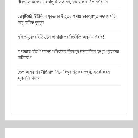
পীরগঞ্জে অবৈধভাবে বালু উত্তোলন, ৫০ হাজার টাকা জরিমানা
চরপুটিমারী ইউনিয়ন যুবদলের উত্তর শাখায় ভারপ্রাপ্ত সদস্য সচিব
আবু হানিফ বুলবুল
মুক্তিযুদ্ধের ইতিহাসে জামায়াতের বিতর্কিত অধ্যায় উধাও!
বাগমারায় ইউপি সদস্য শহিদুলের বিরুদ্ধে মানহানিকর তথ্য প্রচারের
অভিযোগ
তেল আমদানির নীতিমালা নিয়ে বিভ্রান্তিকর তথ্য, সতর্ক করল
জ্বালানি বিভাগ