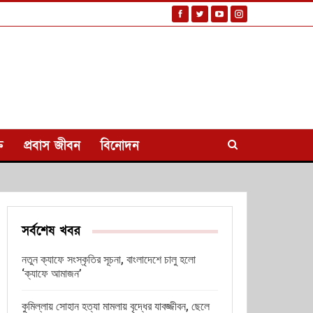
ি
প্রবাস জীবন
বিনোদন
সর্বশেষ খবর
নতুন ক্যাফে সংস্কৃতির সূচনা, বাংলাদেশে চালু হলো
‘ক্যাফে আমাজন’
কুমিল্লায় সোহান হত্যা মামলায় বৃদ্ধের যাবজ্জীবন, ছেলে