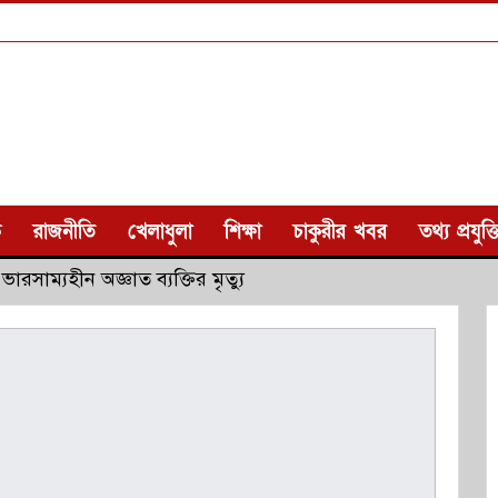
ক
রাজনীতি
খেলাধুলা
শিক্ষা
চাকুরীর খবর
তথ্য প্রযুক্ত
রসাম্যহীন অজ্ঞাত ব্যক্তির মৃত্যু