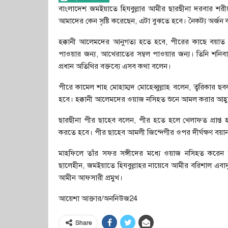
বাংলাদেশ জমইয়াতে হিযবুল্লার আমীর ছারছীনা দরবার শরীফ
আমাদের কেন সৃষ্টি করেছেন, এটা বুঝতে হবে। নৈকট্য অর্
হক্কানী আলেমদের আনুগত্য হতে হবে, পীরের কাছে বয়াত গ
পাওয়ার জন্য, আখেরাতের সম্বল পাওয়ার জন্য। তিনি শনিবার
প্রধান অতিথির বক্তব্যে এসব কথা বলেন।
পীরে কামেল শাহ মোহাম্মদ মোহেব্বুল্লাহ বলেন, ত্বরিকার ছব
হবে। হক্কানী আলেমদের ওয়াজ নসিহত শুনে আমল করার আহ্ব
ছারছীনা পীর ছাহেব বলেন, পীর হতে হলে খেলাফত প্রাপ্ত হতে 
করতে হবে। পীর ছাহেব আমলী জিন্দেগীর ওপর দীর্ঘক্ষণ বয়
মাহফিলে তাঁর সফর সঙ্গীদের মধ্যে ওয়াজ নসিহত করেন ছার
ছালেহীন, জমইয়াতে হিযবুল্লাহর নায়েবে আমীর বরিশাল এবাদ
আমীন আফসারী প্রমুখ।
আয়েশা আক্তার/অননিউজ24
Share