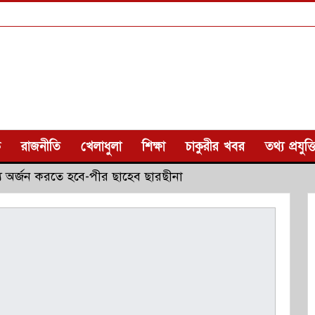
ক
রাজনীতি
খেলাধুলা
শিক্ষা
চাকুরীর খবর
তথ্য প্রযুক্ত
 অর্জন করতে হবে-পীর ছাহেব ছারছীনা