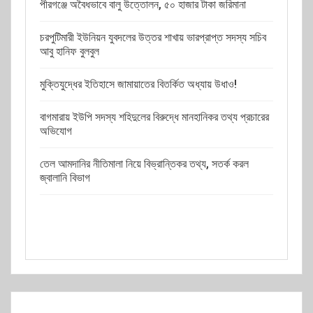
পীরগঞ্জে অবৈধভাবে বালু উত্তোলন, ৫০ হাজার টাকা জরিমানা
চরপুটিমারী ইউনিয়ন যুবদলের উত্তর শাখায় ভারপ্রাপ্ত সদস্য সচিব
আবু হানিফ বুলবুল
মুক্তিযুদ্ধের ইতিহাসে জামায়াতের বিতর্কিত অধ্যায় উধাও!
বাগমারায় ইউপি সদস্য শহিদুলের বিরুদ্ধে মানহানিকর তথ্য প্রচারের
অভিযোগ
তেল আমদানির নীতিমালা নিয়ে বিভ্রান্তিকর তথ্য, সতর্ক করল
জ্বালানি বিভাগ