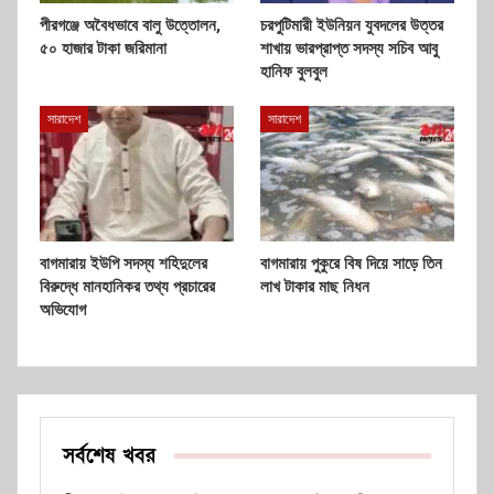
পীরগঞ্জে অবৈধভাবে বালু উত্তোলন,
চরপুটিমারী ইউনিয়ন যুবদলের উত্তর
৫০ হাজার টাকা জরিমানা
শাখায় ভারপ্রাপ্ত সদস্য সচিব আবু
হানিফ বুলবুল
সারাদেশ
সারাদেশ
বাগমারায় ইউপি সদস্য শহিদুলের
বাগমারায় পুকুরে বিষ দিয়ে সাড়ে তিন
বিরুদ্ধে মানহানিকর তথ্য প্রচারের
লাখ টাকার মাছ নিধন
অভিযোগ
সর্বশেষ খবর