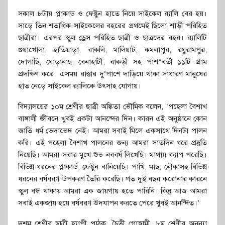
সকাল ৮টায় প্লাকাড ও ফেষ্টুন হাতে নিয়ে সাইকেল র‌্যালি বের হয়।
সাড়ে তিন শতাধিক সাইকেলের বহরের প্রথমেই ছিলো শাড়ী পরিহিত
ছাত্রীরা। এরপর স্কুল ড্রেস পরিহিত ছাত্রী ও ছাত্রদের বহর। র‌্যালিটি
গুয়াখোলা, হাতিয়াড়া, বাকলি, মালিয়াট, কমলাপুর, রঘুরামপুর,
দোগাছি, ঘোড়ানাছ, বেনাহাটী, বাকড়ী সহ পাশ^বর্তী ১১টি গ্রাম
প্রদক্ষিণ করে। এসময় রাস্তার দু’পাশে দাড়িয়ে থাকা সাধারণ মানুষের
হাত নেড়ে সাইকেল র‌্যালিকে উৎসাহ যোগায়।
বিদ্যালয়ের ১০ম শ্রেণীর ছাত্রী অঙ্কিতা ভৌমিক বলেন, ‘পহেলা বৈশাখ
বাঙ্গালী জীবনে খুবই একটা আনন্দের দিন। কারন এই অনুষ্ঠানে কোন
জাতি ধর্ম ভেদাভেদ নেই। আমরা সবাই মিলে একসাথে দিনটা পালন
করি। এই পহেলা বৈশাখ পালনের জন্য আমরা সাতদিন ধরে প্রস্তুতি
নিয়েছি। আমরা সবার মুখে শুভ নববর্ষ লিখেছি। মাথায় ক্যাপ পরেছি।
বিভিন্ন ধরনের প্লাকার্ড, ফেষ্টুন বানিয়েছি। পাখি, মাছ, নৌকাসহ বিভিন্ন
ধরনের বর্ষবরণ উপকরণ তৈরি করেছি। গত দুই বছর করোনার কারনে
স্কুল বন্ধ থাকায় আমরা এক জায়গায় হতে পারিনি। কিন্তু আজ আমরা
সবাই একজায় হয়ে বর্ষবরণ উদযাপন করতে পেরে খুবই আনন্দিত।’
দশম শ্রেণীর ছাত্রী হ্যাপী পাঠক, চৈতী গোস্বামী, ৮ম শ্রেণীর অনন্যা