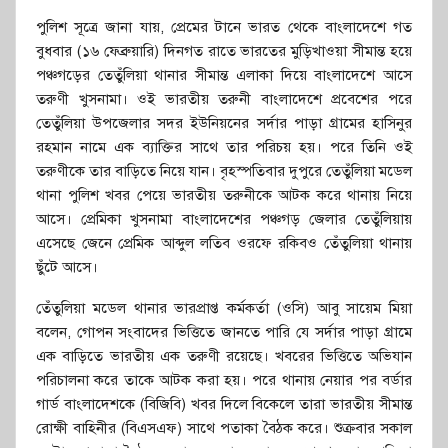
পুলিশ সূত্রে জানা যায়, প্রেমের টানে ভারত থেকে বাংলাদেশে গত
বুধবার (১৬ ফেব্রুয়ারি) দিনগত রাতে ভারতের মুড়িখাওয়া সীমান্ত হয়ে
পঞ্চগড়ের তেতুঁলিয়া থানার সীমান্ত এলাকা দিয়ে বাংলাদেশে আসে
তরুণী খুসনামা। ওই ভারতীয় তরুনী বাংলাদেশে প্রবেশের পরে
তেতুঁলিয়া উপজেলার সদর ইউনিয়নের সর্দার পাড়া গ্রামের হাসিনুর
রহমান নামে এক ব্যাক্তির সাথে তার পরিচয় হয়। পরে তিনি ওই
তরুণীকে তার বাড়িতে নিয়ে যান। বৃহস্পতিবার দুপুরে তেতুঁলিয়া মডেল
থানা পুলিশ খবর পেয়ে ভারতীয় তরুনীকে আটক করে থানায় নিয়ে
আসে। প্রেমিকা খুসনামা বাংলাদেশের পঞ্চগড় জেলার তেতুঁলিয়ায়
এসেছে জেনে প্রেমিক আব্দুল লতিব ওরফে রকিবও তেঁতুলিয়া থানায়
ছুঁটে আসে।
তেঁতুলিয়া মডেল থানার ভারপ্রাপ্ত কর্মকর্তা (ওসি) আবু সায়েম মিয়া
বলেন, গোপন সংবাদের ভিত্তিতে জানতে পারি যে সর্দার পাড়া গ্রামে
এক বাড়িতে ভারতীয় এক তরুণী রয়েছে। খবরের ভিত্তিতে অভিযান
পরিচালনা করে তাকে আটক করা হয়। পরে থানায় নেয়ার পর বর্ডার
গার্ড বাংলাদেশকে (বিজিবি) খবর দিলে বিকেলে তারা ভারতীয় সীমান্ত
রোক্ষী বাহিনীর (বিএসএফ) সাথে পতাকা বৈঠক করে। শুক্রবার সকাল