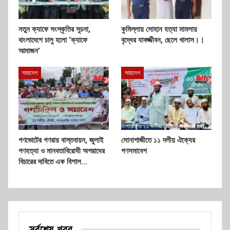
নতুন ক্যাফে সংস্কৃতির সূচনা,
কুমিল্লায় সোহান হত্যা মামলায়
বাংলাদেশে চালু হলো ‘ক্যাফে
বৃদ্ধের যাবজ্জীবন, ছেলে খালাস।।
আমাজন’
সারাদেশ
সারাদেশ
গণভোটের গণরায় বাস্তবায়ন, জুলাই
সোনাগাজীতে ১১ দলীয় ঐক্যের
গণহত্যা ও মানবতাবিরোধী অপরাধের
গণসমাবেশ
বিচারের দাবিতে এক বিশাল…
সর্বশেষ খবর