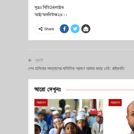
সূত্রঃ বিডি24লাইভ
আই/অননিউজ২৪।।
Share
পূর্ববর্তী
শেখ হাসিনার পদত্যাগের দালিলিক প্রমাণ আমার কাছে নেই: রাষ্ট্রপতি
আরো দেখুনঃ
সারাদেশ
সারাদেশ