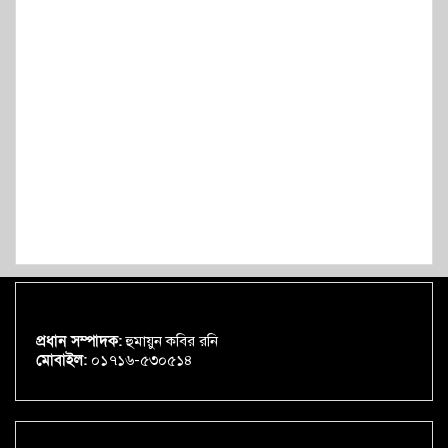
প্রধান সম্পাদক:
হুমায়ুন কবির রনি
মোবাইল:
০১৭১৬-৫৩০৫১৪