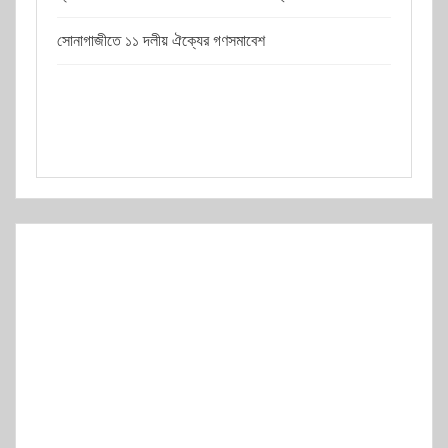
সোনাগাজীতে ১১ দলীয় ঐক্যের গণসমাবেশ