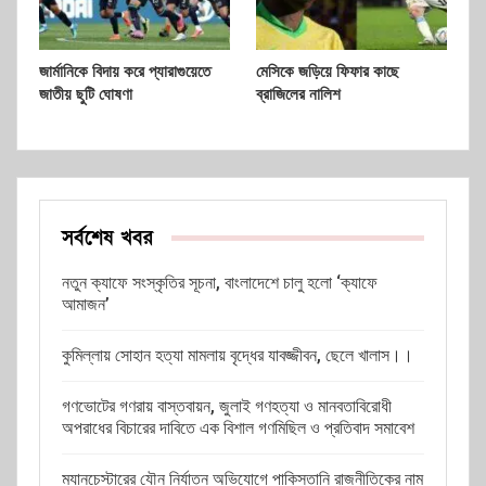
জার্মানিকে বিদায় করে প্যারাগুয়েতে
মেসিকে জড়িয়ে ফিফার কাছে
জাতীয় ছুটি ঘোষণা
ব্রাজিলের নালিশ
সর্বশেষ খবর
নতুন ক্যাফে সংস্কৃতির সূচনা, বাংলাদেশে চালু হলো ‘ক্যাফে
আমাজন’
কুমিল্লায় সোহান হত্যা মামলায় বৃদ্ধের যাবজ্জীবন, ছেলে খালাস।।
গণভোটের গণরায় বাস্তবায়ন, জুলাই গণহত্যা ও মানবতাবিরোধী
অপরাধের বিচারের দাবিতে এক বিশাল গণমিছিল ও প্রতিবাদ সমাবেশ
ম্যানচেস্টারের যৌন নির্যাতন অভিযোগে পাকিস্তানি রাজনীতিকের নাম