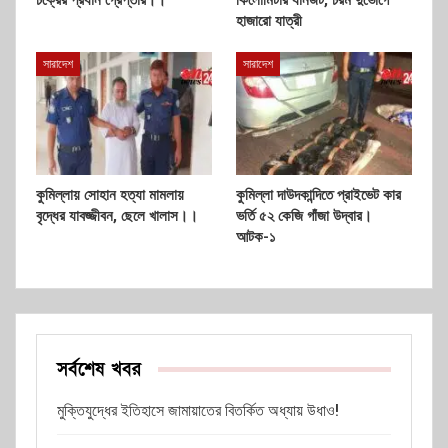
হাজারো যাত্রী
সারাদেশ
সারাদেশ
কুমিল্লায় সোহান হত্যা মামলায়
কুমিল্লা দাউদকান্দিতে প্রাইভেট কার
বৃদ্ধের যাবজ্জীবন, ছেলে খালাস।।
ভর্তি ৫২ কেজি গাঁজা উদ্বার।
আটক-১
সর্বশেষ খবর
মুক্তিযুদ্ধের ইতিহাসে জামায়াতের বিতর্কিত অধ্যায় উধাও!