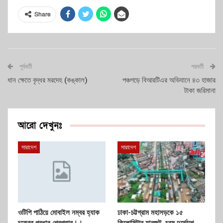
Share
পূর্ববর্তী
পরবর্তী
ধান ক্ষেতে বৃদ্ধর মরদেহ (কঙ্কাল)
পঞ্চগড়ে বিআরটিএর অভিযানে ৪৩ হাজার
টাকা জরিমানা
আরো দেখুনঃ
সারাদেশ
সারাদেশ
ওটিপি পাঠিয়ে মোবাইল নম্বর হ্যাক
ঢাকা-চট্টগ্রাম মহাসড়কে ১৫
চক্রের প্রধান গ্রেপ্তার।।
কিলোমিটার যানজট, চরম দুর্ভোগে