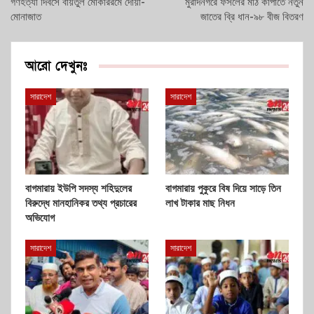
গণহত্যা দিবসে বায়তুল মোকাররমে দোয়া-
মুরাদনগরে ফসলের মাঠ কাঁপাতে নতুন
মোনাজাত
জাতের ব্রি ধান-৯৮ বীজ বিতরণ
আরো দেখুনঃ
সারাদেশ
সারাদেশ
বাগমারায় ইউপি সদস্য শহিদুলের
বাগমারায় পুকুরে বিষ দিয়ে সাড়ে তিন
বিরুদ্ধে মানহানিকর তথ্য প্রচারের
লাখ টাকার মাছ নিধন
অভিযোগ
সারাদেশ
সারাদেশ