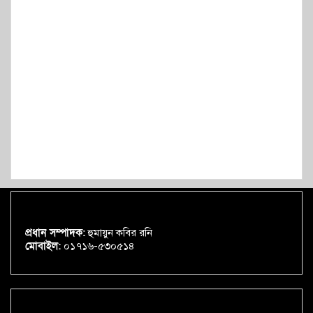
প্রধান সম্পাদক:
হুমায়ুন কবির রনি
মোবাইল:
০১৭১৬-৫৩০৫১৪