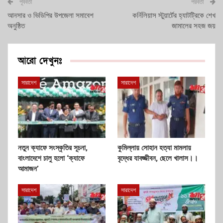
পূর্ববর্তী
পরবর্তী
আনসার ও ভিডিপির উপজেলা সমাবেশ
কর্নিলিয়াস স্টুয়ার্টের হ্যাটট্রিকে শেখ
অনুষ্ঠিত
জামালের সহজ জয়
আরো দেখুনঃ
সারাদেশ
সারাদেশ
নতুন ক্যাফে সংস্কৃতির সূচনা,
কুমিল্লায় সোহান হত্যা মামলায়
বাংলাদেশে চালু হলো ‘ক্যাফে
বৃদ্ধের যাবজ্জীবন, ছেলে খালাস।।
আমাজন’
সারাদেশ
সারাদেশ