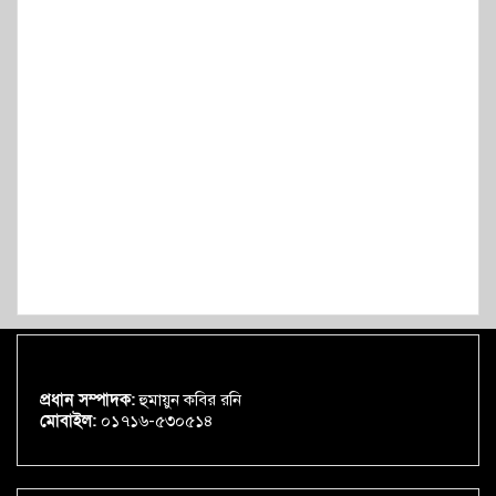
প্রধান সম্পাদক:
হুমায়ুন কবির রনি
মোবাইল:
০১৭১৬-৫৩০৫১৪