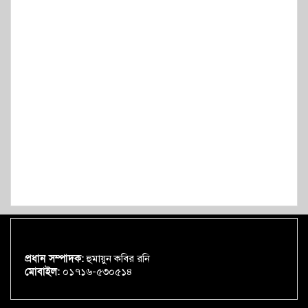
প্রধান সম্পাদক:
হুমায়ুন কবির রনি
মোবাইল:
০১৭১৬-৫৩০৫১৪