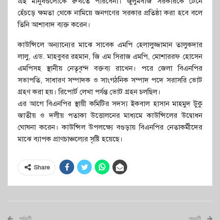
এই মানুষগুলোকে রুখতে পারবেনা। জুলুমবাজ সরকারকে টেনে
হেঁচড়ে ক্ষমতা থেকে নামিয়ে জনগণের সরকার প্রতিষ্ঠা করা হবে বলে
তিনি আশাবাদ ব্যক্ত করেন।
কাউন্সিলে অন্যান্যের মাঝে সাবেক এমপি হেলালুজ্জামান তালুকদার
লালু, এড. মাহবুবর রহমান, জি এম সিরাজ এমপি, মোশাররফ হোসেন
এমপিসহ স্থানীয় নেতৃবৃন্দ বক্তব্য রাখেন। পরে জেলা বিএনপির
সভাপতি, সাধারণ সম্পাদক ও সাংগঠনিক সম্পাদ পদে সরাসরি ভোট
গ্রহণ করা হয়। রিপোর্ট লেখা পর্যন্ত ভোট গ্রহন চলছিল।
এর আগে বিএনপির স্থায়ী কমিটির সদস্য ইকবাল হাসান মাহমুদ টুকু
জাতীয় ও দলীয় পতাকা উত্তোলনের মাধ্যমে কাউন্সিলের উদ্বোধন
ঘোষনা করেন। কাউন্সিল উপলক্ষ্যে বগুড়ায় বিএনপির নেতাকর্মীদের
মাঝে ব্যাপক প্রাণচাঞ্চল্যের সৃষ্টি হয়েছে।
Share
পূর্ববর্তী
পরবর্তী