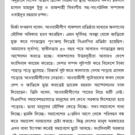
অনুষ্ঠানে বিশেষ অতিথি ছিলেন বিএনপির স্থায়ী কমিটির সদস্য ইকবাল
হাসান মাহমুদ টুকু ও রাজশাহী বিভাগীয় সহ-সাংগঠনিক সম্পাদক
ওবাইদুর রহমান চন্দন।
মির্জা ফখরুল বলেন, আওয়ামীলীগ বাকশাল প্রতিষ্ঠার মাধ্যমে জনগণের
মৌলিক অধিকার হরণ করেছিল। এমন দূর্বিসহ অবস্থা থেকে জাতিকে
মুক্ত করে গণতন্ত্রের পূণ:জন্ম দিতেই বিএনপির প্রতিষ্ঠা হয়েছিল।
আমাদের দূর্ভাগ্য; স্বাধীনতার ৫০ বছর পরে আবারও গণতন্ত্রের জন্য
আন্দোলন করতে হচ্ছে। বাকশালের উত্তরসুরীরা আবারও দেশে
ফ্যাসিবাদ কায়েম করেছে। দেশর সম্পদ লুটপাট করে বিদেশে টাকা
পাহাড় গড়ে তুলেছে। রিজার্ভ লুট করে কানাডায় বেগম পাড়ায় প্রাসাদ
গড়েছে আওয়ামীলীগের নেতারা। আওয়ামীলী লুটেরাদের কবল থেকে
দেশ ও জাতিকে মুক্ত করতেই তারেক রহমান আন্দোলনের ডাক
দিয়েছেন। তিনি বলেন, আওয়ামীলীগের পায়ের নিচে মাটি নেই।
বিএনপির সমাবেশগুলোতে মানুষের ঢল দেখে সরকার দিশেহারা হয়ে
পড়েছে। তারা মানুষের মৌলিক কেড়ে নিচ্ছে। সভা-সমাবেশে বাধা
দিচ্ছে। হুমকি দিচ্ছে। সমাবেশের ২/৩দিন আগে থেকে পরিবহন বন্ধ
করে সমাবেশ বানচালের চেষ্টা করছে। কিন্তু দেশের মানুষ সরকারের
এসব বাধা উপেক্ষা করেই সমাবেশে ছুটে আসছে। ফ্যাসিবাদী সরকার