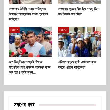
বাগমারায় ইউপি সদস্য শহিদুলের
বাগমারায় পুকুরে বিষ দিয়ে সাড়ে তিন
বিরুদ্ধে মানহানিকর তথ্য প্রচারের
লাখ টাকার মাছ নিধন
অভিযোগ
সারাদেশ
সারাদেশ
অল্প কিছুদিনের মধ্যেই তিস্তা
এতিমদের মুখে হাসি ফোটাতে কাজ
মহাপরিকল্পনার পাইলট প্রকল্পের কাজ
করছে এবিজি ফাউন্ডেশন
শুরু হবে। কুড়িগ্রামে…
সর্বশেষ খবর