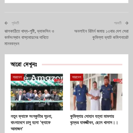
পূর্ববর্তী
পরবর্তী
ঝালকাঠিতে খাদ্য-পুষ্টি, ভ্যাকসিন ও
অনলাইন রিটার্ন জমায় ১৩বার দেশ সেরা
কর্মসংস্থান বাস্তবায়নের দাবিতে
কুমিল্লা ভ্যাট কমিশনারেট
মানববন্ধন
আরো দেখুনঃ
সারাদেশ
সারাদেশ
নতুন ক্যাফে সংস্কৃতির সূচনা,
কুমিল্লায় সোহান হত্যা মামলায়
বাংলাদেশে চালু হলো ‘ক্যাফে
বৃদ্ধের যাবজ্জীবন, ছেলে খালাস।।
আমাজন’