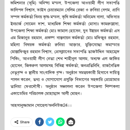
কমিশনার (ভূমি) অনিন্দ্য মন্ডল, উপজেলা আওয়ামী লীগ সভাপতি
কালিপদ বিশ্বাস, ভাইস চেয়ারম্যান সেলিম রেজা ও রুবিয়া বেগম, প্রাণি
সম্পদ কর্মকর্তা বিনয় কৃষ্ণ মন্ডল, কৃষি কর্মকর্তা অনিমেষ বালা, অফিসার
ইনচার্জ সোমেন দাশ, মাধ্যমিক শিক্ষা কর্মকর্তা মোসাঃ কামরুন্নেসা,
উপজেলা শিক্ষা কর্মকর্তা মোঃ কামাল হোসেন, যুব উন্নয়ন কর্মকর্তা এস
এম মিজানুর রহমান, প্রকল্প বাস্তবায়ন কর্মকর্তা মোঃ মফিজুর রহমান,
মহিলা বিষয়ক কর্মকর্তা রুনিয়া আক্তার, মুক্তিযোদ্ধা কমান্ডার
মোস্তাফিজুর রহমান বিশ্বাস, প্রেসক্লাবের সভাপতি তাজউদ্দিন আহম্মেদ
পিকিং, আওয়ামী লীগ নেতা শেখ শাহীনুল আলম, অধ্যক্ষ এল জাকির
হোসেন, জিকরুল আলমসহ বিভিন্ন কর্মকর্তা, জনপ্রতিনিধি, রাজনৈতিক
নেতৃবৃন্দ ও স্থানীয় সাংবাদিক বৃন্দ। অনুষ্ঠান সমন্বয়কারী হিসাবে দায়িত্ব
পালন করেন, তথ্য ও যোগাযোগ প্রযুক্তি বিভাগের সহকারি প্রোগ্রামার
তানিয়া ফেরদৌসী। অনুষ্ঠান সঞ্চালনা করেন উপজেলা শিল্পকলা
একাডেমির পরিচালক মোহাম্মাদ আলী মোহন।
আহসানুজ্জামান সোহেল/অননিউজ24।।
Share