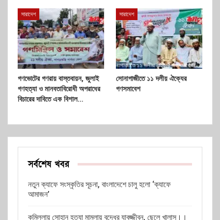
সারাদেশ
সারাদেশ
গণভোটের গণরায় বাস্তবায়ন, জুলাই
সোনাগাজীতে ১১ দলীয় ঐক্যের
গণহত্যা ও মানবতাবিরোধী অপরাধের
গণসমাবেশ
বিচারের দাবিতে এক বিশাল…
সর্বশেষ খবর
নতুন ক্যাফে সংস্কৃতির সূচনা, বাংলাদেশে চালু হলো ‘ক্যাফে
আমাজন’
কুমিল্লায় সোহান হত্যা মামলায় বৃদ্ধের যাবজ্জীবন, ছেলে খালাস।।