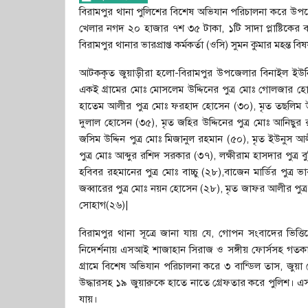
বিরামপুর থানা পুলিশের বিশেষ অভিযান পরিচালনা করে উপজ
খেলার নগদ ২০ হাজার ৭শ ৩৫ টাকা, ১টি সাদা প্লাষ্টিকের 
বিরামপুর থানার ভারপ্রাপ্ত কর্মকর্তা (ওসি) সুমন কুমার মহন্ত বি
আটককৃত জুয়াড়ীরা হলো-বিরামপুর উপজেলার বিনাইল ইউনিয়ন
একই গ্রামের মোঃ মোসলেম উদ্দিনের পুত্র মোঃ গোলজার হোস
হাতেম আলীর পুত্র মোঃ ফরহাদ হোসেন (৩০), মৃত তছলিম উদ
দুলাল হোসেন (৩৫), মৃত জহির উদ্দিনের পুত্র মোঃ আনিছুর
জসিম উদ্দিন পুত্র মোঃ মিজানুল রহমান (৫০), মৃত ইউনুস 
পুত্র মোঃ আব্দুর রশিদ সরকার (৩৭), লক্ষীরাম হাসদার পুত্র 
হবিবর রহমানের পুত্র মোঃ বাচ্চু (২৮),বাজেন মার্ডির পুত্র 
জব্বারের পুত্র মোঃ নয়ন হোসেন (২৮), মৃত জাফর আলীর পুত্র
সোহাগ(২৬)|
বিরামপুর থানা সূত্রে জানা যায় যে, গোপন সংবাদের ভিত্তিতে
নিদের্শনায় এসআই শাজাহান সিরাজ ও সঙ্গীয় ফোর্সসহ গতক
গ্রামে বিশেষ অভিযান পরিচালনা করে ৩ বান্ডিল তাস, জুয়া 
উদ্ধারসহ ১৯ জুয়ারুকে হাতে নাতে গ্রেফতার করে পুলিশ। এ
যায়।