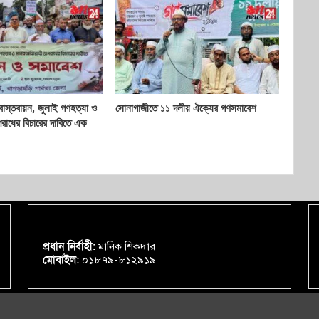
াস্তবায়ন, জুলাই গণহত্যা ও
সোনাগাজীতে ১১ দলীয় ঐক্যের গণসমাবেশ
রাধের বিচারের দাবিতে এক
প্রধান নির্বাহী:
মানিক শিকদার
মোবাইল:
০১৮৭৯-৮১২৯১৯