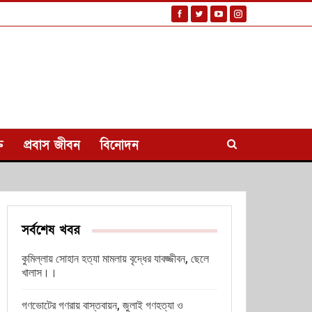
ি
প্রবাস জীবন
বিনোদন
সর্বশেষ খবর
কুমিল্লায় সোহান হত্যা মামলায় বৃদ্ধের যাবজ্জীবন, ছেলে
খালাস।।
গণভোটের গণরায় বাস্তবায়ন, জুলাই গণহত্যা ও