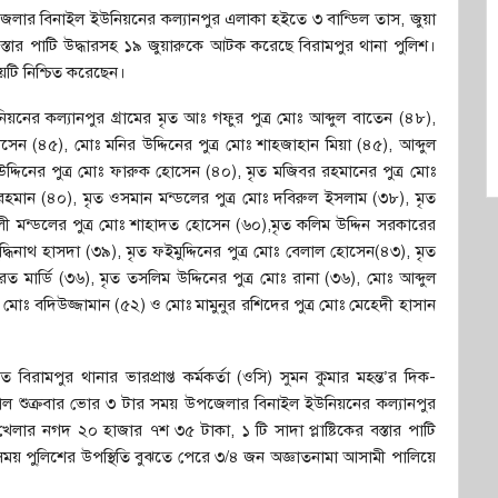
েলার বিনাইল ইউনিয়নের কল্যানপুর এলাকা হইতে ৩ বান্ডিল তাস, জুয়া
বস্তার পাটি উদ্ধারসহ ১৯ জুয়ারুকে আটক করেছে বিরামপুর থানা পুলিশ।
ষয়টি নিশ্চিত করেছেন।
ের কল্যানপুর গ্রামের মৃত আঃ গফুর পুত্র মোঃ আব্দুল বাতেন (৪৮),
েন (৪৫), মোঃ মনির উদ্দিনের পুত্র মোঃ শাহজাহান মিয়া (৪৫), আব্দুল
্দিনের পুত্র মোঃ ফারুক হোসেন (৪০), মৃত মজিবর রহমানের পুত্র মোঃ
 রহমান (৪০), মৃত ওসমান মন্ডলের পুত্র মোঃ দবিরুল ইসলাম (৩৮), মৃত
আলী মন্ডলের পুত্র মোঃ শাহাদত হোসেন (৬০),মৃত কলিম উদ্দিন সরকারের
বুদ্ধিনাথ হাসদা (৩৯), মৃত ফইমুদ্দিনের পুত্র মোঃ বেলাল হোসেন(৪৩), মৃত
ভারত মার্ডি (৩৬), মৃত তসলিম উদ্দিনের পুত্র মোঃ রানা (৩৬), মোঃ আব্দুল
 মোঃ বদিউজ্জামান (৫২) ও মোঃ মামুনুর রশিদের পুত্র মোঃ মেহেদী হাসান
 বিরামপুর থানার ভারপ্রাপ্ত কর্মকর্তা (ওসি) সুমন কুমার মহন্ত’র দিক-
াল শুক্রবার ভোর ৩ টার সময় উপজেলার বিনাইল ইউনিয়নের কল্যানপুর
খেলার নগদ ২০ হাজার ৭শ ৩৫ টাকা, ১ টি সাদা প্লাষ্টিকের বস্তার পাটি
সময় পু্লিশের উপস্থিতি বুঝতে পেরে ৩/৪ জন অজ্ঞাতনামা আসামী পালিয়ে