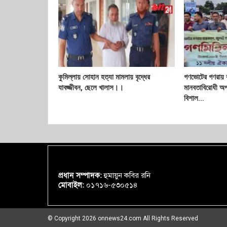
কুমিল্লায় সোহান হত্যা মামলায় বৃদ্ধের
গণভোটের গণরায় ব
যাবজ্জীবন, ছেলে খালাস।।
মানবতাবিরোধী অপ
বিশাল…
প্রধান সম্পাদক:
হুমায়ুন কবির রনি
মোবাইল:
০১৭১৬-৫৩০৫১৪
© Copyright 2026 onnews24.com All Rights Reserved