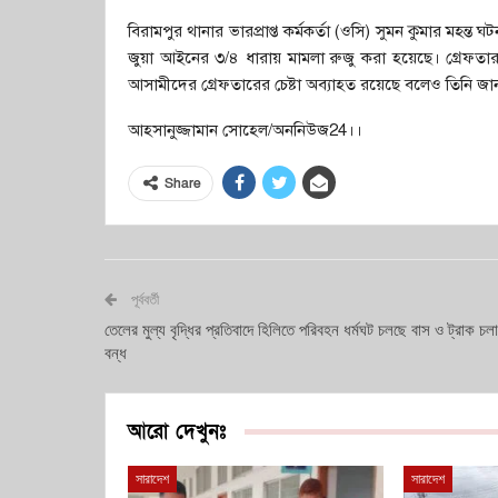
বিরামপুর থানার ভারপ্রাপ্ত কর্মকর্তা (ওসি) সুমন কুমার মহন
জুয়া আইনের ৩/৪ ধারায় মামলা রুজু করা হয়েছে। গ্রেফত
আসামীদের গ্রেফতারের চেষ্টা অব্যাহত রয়েছে বলেও তিনি জা
আহসানুজ্জামান সোহেল/অননিউজ24।।
Share
পূর্ববর্তী
তেলের মুল্য বৃদ্ধির প্রতিবাদে হিলিতে পরিবহন ধর্মঘট চলছে বাস ও ট্রাক চল
বন্ধ
আরো দেখুনঃ
সারাদেশ
সারাদেশ