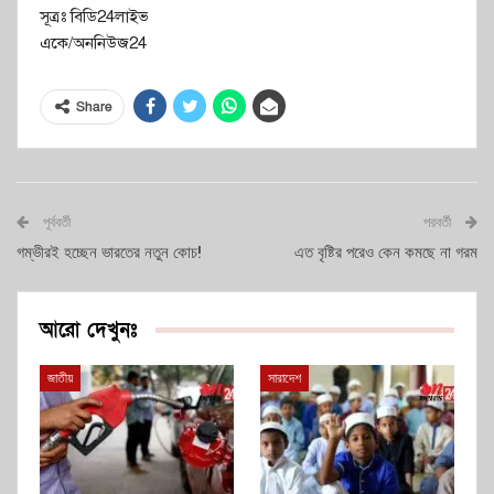
সূত্রঃ বিডি24লাইভ
একে/অননিউজ24
Share
পূর্ববর্তী
পরবর্তী
গম্ভীরই হচ্ছেন ভারতের নতুন কোচ!
এত বৃষ্টির পরেও কেন কমছে না গরম
আরো দেখুনঃ
জাতীয়
সারাদেশ