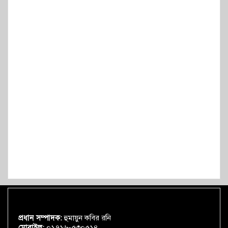
প্রধান সম্পাদক:
হুমায়ুন কবির রনি
মোবাইল:
০১৭১৬-৫৩০৫১৪