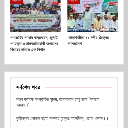
সারাদেশ
সারাদেশ
গণভোটের গণরায় বাস্তবায়ন, জুলাই
সোনাগাজীতে ১১ দলীয় ঐক্যের
গণহত্যা ও মানবতাবিরোধী অপরাধের
গণসমাবেশ
বিচারের দাবিতে এক বিশাল…
সর্বশেষ খবর
নতুন ক্যাফে সংস্কৃতির সূচনা, বাংলাদেশে চালু হলো ‘ক্যাফে
আমাজন’
কুমিল্লায় সোহান হত্যা মামলায় বৃদ্ধের যাবজ্জীবন, ছেলে খালাস।।