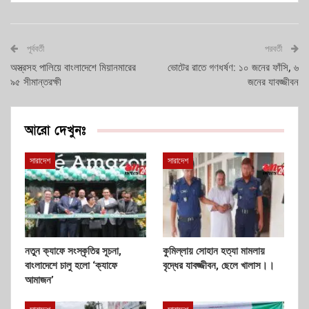
পূর্ববর্তী
পরবর্তী
অস্ত্রসহ পালিয়ে বাংলাদেশে মিয়ানমারের
ভোটের রাতে গণধর্ষণ: ১০ জনের ফাঁসি, ৬
৯৫ সীমান্তরক্ষী
জনের যাবজ্জীবন
আরো দেখুনঃ
সারাদেশ
সারাদেশ
নতুন ক্যাফে সংস্কৃতির সূচনা,
কুমিল্লায় সোহান হত্যা মামলায়
বাংলাদেশে চালু হলো ‘ক্যাফে
বৃদ্ধের যাবজ্জীবন, ছেলে খালাস।।
আমাজন’