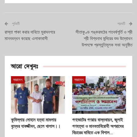
পূর্ববর্তী
পরবর্তী
রাস্তা পাকা করার দাবিতে মুরাদনগরে
সীতাকুণ্ড শঙ্করমঠের শতবর্ষপূর্তি ও শ্রী
মানববন্ধন করেছে এলাকাবাসী
শ্রী বিশ্বনাথ মন্দিরের শুভ উদ্বোধন
উপলক্ষে প্রস্তুতিমূলক সভা অনুষ্ঠিত
আরো দেখুনঃ
সারাদেশ
সারাদেশ
কুমিল্লায় সোহান হত্যা মামলায়
গণভোটের গণরায় বাস্তবায়ন, জুলাই
বৃদ্ধের যাবজ্জীবন, ছেলে খালাস।।
গণহত্যা ও মানবতাবিরোধী অপরাধের
বিচারের দাবিতে এক বিশাল…