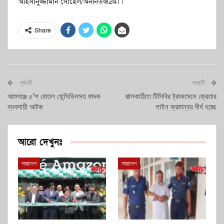
আহসানুজ্জামান সোহেল/অননিউজ24।।
Share
পূর্ববর্তী
পরবর্তী
আশুগঞ্জে ৫’শ বোতল ফেন্সিডিলসহ মাদক
ঝালকাঠিতে টিসিবির ট্রাকসেলে ক্রেতার
ব্যবসায়ী আটক
লাইন ক্রমান্বয় দীর্ঘ হচ্ছে
আরো দেখুনঃ
সারাদেশ
সারাদেশ