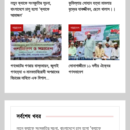
নতুন ক্যাফে সংস্কৃতির সূচনা,
কুমিল্লায় সোহান হত্যা মামলায়
বাংলাদেশে চালু হলো ‘ক্যাফে
বৃদ্ধের যাবজ্জীবন, ছেলে খালাস।।
আমাজন’
সারাদেশ
সারাদেশ
গণভোটের গণরায় বাস্তবায়ন, জুলাই
সোনাগাজীতে ১১ দলীয় ঐক্যের
গণহত্যা ও মানবতাবিরোধী অপরাধের
গণসমাবেশ
বিচারের দাবিতে এক বিশাল…
সর্বশেষ খবর
নতুন ক্যাফে সংস্কৃতির সূচনা, বাংলাদেশে চালু হলো ‘ক্যাফে