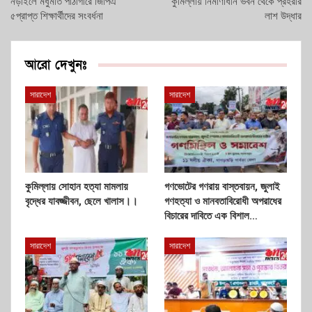
নড়াইলে মধুমতি পাঠাগারে জিপিএ
কুমিল্লায় নির্মাণাধীন ভবন থেকে প্রহরীর
৫প্রাপ্ত শিক্ষার্থীদের সংবর্ধনা
লাশ উদ্ধার
আরো দেখুনঃ
সারাদেশ
সারাদেশ
কুমিল্লায় সোহান হত্যা মামলায়
গণভোটের গণরায় বাস্তবায়ন, জুলাই
বৃদ্ধের যাবজ্জীবন, ছেলে খালাস।।
গণহত্যা ও মানবতাবিরোধী অপরাধের
বিচারের দাবিতে এক বিশাল…
সারাদেশ
সারাদেশ