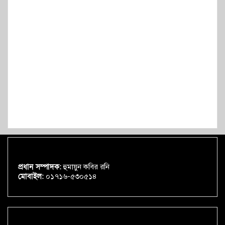
প্রধান সম্পাদক:
হুমায়ুন কবির রনি
মোবাইল:
০১৭১৬-৫৩০৫১৪