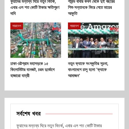
ফুয়াদের মন্তব্য ঘিরে নতুন বিতর্ক,
পাষন্ড বাবার কবল থেকে দুই বছরের
এবার এল শত কোটি টাকার ক্ষতিপূরণ
শিশু সন্তানকে ফিরে পেতে মায়ের
দাবি
আকুতি
সারাদেশ
সারাদেশ
ঢাকা-চট্টগ্রাম মহাসড়কে ১৫
নতুন ক্যাফে সংস্কৃতির সূচনা,
কিলোমিটার যানজট, চরম দুর্ভোগে
বাংলাদেশে চালু হলো ‘ক্যাফে
হাজারো যাত্রী
আমাজন’
সর্বশেষ খবর
ফুয়াদের মন্তব্য ঘিরে নতুন বিতর্ক, এবার এল শত কোটি টাকার