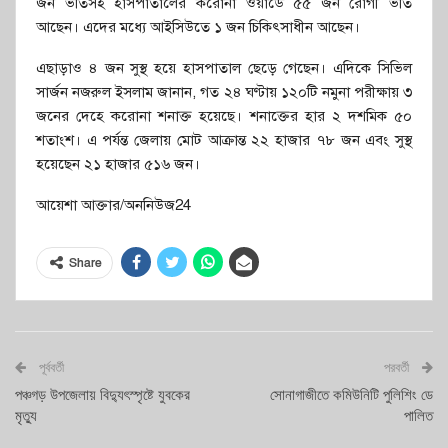
জন ভর্তিসহ হাসপাতালের করোনা ওয়ার্ডে ৫৫ জন রোগী ভর্তি
আছেন। এদের মধ্যে আইসিউতে ১ জন চিকিৎসাধীন আছেন।
এছাড়াও ৪ জন সুস্থ হয়ে হাসপাতাল ছেড়ে গেছেন। এদিকে সিভিল
সার্জন নজরুল ইসলাম জানান, গত ২৪ ঘণ্টায় ১২০টি নমুনা পরীক্ষায় ৩
জনের দেহে করোনা শনাক্ত হয়েছে। শনাক্তের হার ২ দশমিক ৫০
শতাংশ। এ পর্যন্ত জেলায় মোট আক্রান্ত ২২ হাজার ৭৮ জন এবং সুস্থ
হয়েছেন ২১ হাজার ৫১৬ জন।
আয়েশা আক্তার/অননিউজ24
Share
পূর্ববর্তী
পরবর্তী
পঞ্চগড় উপজেলায় বিদ্যুৎস্পৃষ্টে যুবকের
সোনাগাজীতে কমিউনিটি পুলিশিং ডে
মৃত্যু
পালিত