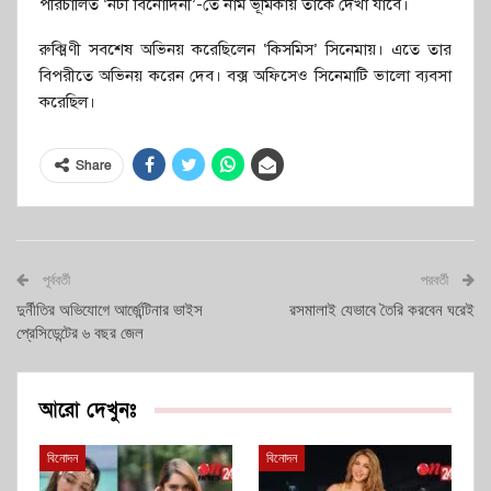
পরিচালিত ‘নটী বিনোদিনী’-তে নাম ভূমিকায় তাকে দেখা যাবে।
রুক্মিণী সবশেষ অভিনয় করেছিলেন ‘কিসমিস’ সিনেমায়। এতে তার
বিপরীতে অভিনয় করেন দেব। বক্স অফিসেও সিনেমাটি ভালো ব্যবসা
করেছিল।
Share
পূর্ববর্তী
পরবর্তী
দুর্নীতির অভিযোগে আর্জেন্টিনার ভাইস
রসমালাই যেভাবে তৈরি করবেন ঘরেই
প্রেসিডেন্টের ৬ বছর জেল
আরো দেখুনঃ
বিনোদন
বিনোদন