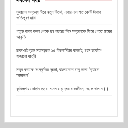
সর্বশেষ খবর
ফুয়াদের মন্তব্য ঘিরে নতুন বিতর্ক, এবার এল শত কোটি টাকার
ক্ষতিপূরণ দাবি
পাষন্ড বাবার কবল থেকে দুই বছরের শিশু সন্তানকে ফিরে পেতে মায়ের
আকুতি
ঢাকা-চট্টগ্রাম মহাসড়কে ১৫ কিলোমিটার যানজট, চরম দুর্ভোগে
হাজারো যাত্রী
নতুন ক্যাফে সংস্কৃতির সূচনা, বাংলাদেশে চালু হলো ‘ক্যাফে
আমাজন’
কুমিল্লায় সোহান হত্যা মামলায় বৃদ্ধের যাবজ্জীবন, ছেলে খালাস।।