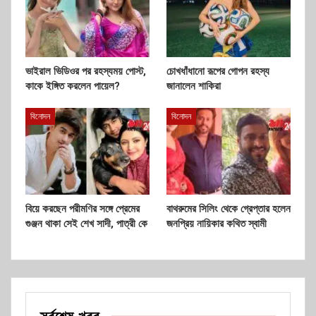
ভাইরাল ভিডিওর পর রহস্যময় পোস্ট,
চোখধাঁধানো রূপের গোপন রহস্য
কাকে ইঙ্গিত করলেন পায়েল?
জানালেন শাকিরা
বিনোদন
বিনোদন
বিয়ে করছেন পরীমণির সঙ্গে প্রেমের
বাথরুমের সিলিং থেকে গ্রেপ্তার হলেন
গুঞ্জন থাকা সেই শেখ সাদী, পাত্রী কে
জনপ্রিয় নায়িকার কথিত স্বামী