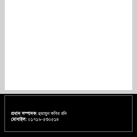
প্রধান সম্পাদক:
হুমায়ুন কবির রনি
মোবাইল:
০১৭১৬-৫৩০৫১৪