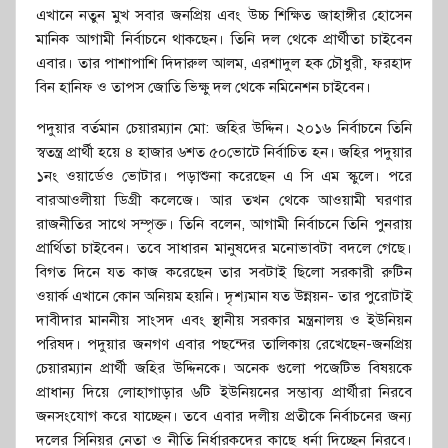
এখানে নতুন মুখ সবার জনপ্রিয় এবং উচ্চ শিক্ষিত জাহাঙ্গীর হোসেন
মানিক আগামী নির্বাচনে থাকছেন। তিনি দল থেকে প্রার্থীতা চাইবেন
এবার। তার পাশাপাশি দিদারুল আলম, এরশাদুল হক চৌধুরী, ফরহাদ
বিন হানিফ ও তাপস জোতি ভিক্ষু দল থেকে নমিনেশন চাইবেন।
পদুয়ার বর্তমান চেয়ারম্যান মো: জহির উদ্দিন। ২০১৬ নির্বাচনে তিনি
স্বতন্ত্র প্রার্থী হয়ে ৪ হাজার ৬শত ৫০ভোটে নির্বাচিত হন। জহির পদুয়ার
১নং ওয়ার্ডেও ভোটার। পড়াশুনা করেছেন এ সি এম স্কুলে। পরে
বারআওলীয়া ডিগ্রী কলেজে। আর তখন থেকে আওয়ামী ঘরণার
রাজনীতির সাথে সম্পৃক্ত। তিনি বলেন, আগামী নির্বাচনে তিনি পুনরায়
প্রার্থিতা চাইবেন। তবে সাধারন মানুষদের মনোভাবটা বদলে গেছে।
বিগত দিনে যত কাজ করেছেন তার সবটাই ছিলো সরকারী রুটিন
ওয়ার্ক এখানে কোন অনিয়ম হয়নি। দৃশ্যমান যত উন্নয়ন- তার পুরোটাই
দাবীদার মাননীয় সাংসদ এবং স্থানীয় সরকার মন্ত্রনালয় ও ইউনিয়ন
পরিষদ। পদুয়ার জনগণ এবার পছন্দের তালিকায় রেখেছেন-জনপ্রিয়
চেয়ারম্যান প্রার্থী জহির উদ্দিনকে। অনেক গুলো পজেটিভ বিষয়কে
প্রাধান্য দিয়ে লোহাগাড়ার ৬টি ইউনিয়নের সম্ভাব্য প্রার্থীরা নিরবে
জনসংযোগ করে যাচ্ছেন। তবে এবার দলীয় প্রতীকে নির্বাচনের জন্য
দলের সিনিয়র নেতা ও নীতি নির্ধারকদের কাছে ধর্না দিচ্ছেন নিরবে।