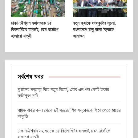
ঢাকা-চট্টগ্রাম মহাসড়কে ১৫
নতুন ক্যাফে সংস্কৃতির সূচনা,
কিলোমিটার যানজট, চরম দুর্ভোগে
বাংলাদেশে চালু হলো ‘ক্যাফে
হাজারো যাত্রী
আমাজন’
সর্বশেষ খবর
ফুয়াদের মন্তব্য ঘিরে নতুন বিতর্ক, এবার এল শত কোটি টাকার
ক্ষতিপূরণ দাবি
পাষন্ড বাবার কবল থেকে দুই বছরের শিশু সন্তানকে ফিরে পেতে মায়ের
আকুতি
ঢাকা-চট্টগ্রাম মহাসড়কে ১৫ কিলোমিটার যানজট, চরম দুর্ভোগে
হাজারো যাত্রী