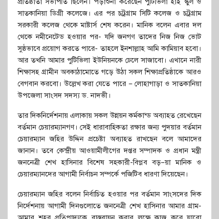
প্রতিষ্ঠাতা সভাপতি ছিলেন। পড়াশুনা করেছেন পুটিভিলা হাই স্কুল ও
সাতকানিয়া ডিগ্রী কলেজে। এর পর চট্রগ্রাম সিটি কলেজ ও চট্রগ্রাম
সরকারী কলেজ থেকে মাষ্টার্স শেষ করেন। মানিক বলেন এবার দল
থেকে নমীনেটেড হওয়ার পর- যদি জনগণ তাদের নিজ নিজ ভোট
সুষ্ঠভাবে প্রয়োগ করতে পারে- তাহলে ইনশাল্লাহ আমি কামিয়াব হবো।
আর তখনি আমার পুটিভিলা ইউনিয়নকে ঢেলে সাজাবো। এখানে নারী
শিক্ষাসহ গ্রামীন অবকাঠামোতে গড়ে উঠা সকল শিক্ষাপ্রতিষ্ঠাকে আরও
বেগবান করবো। উল্লেখ করা যেতে পারে – লোহাগাড়া ও সাতকানিয়া
উপজেলা সাংসদ সদস্য ড. নাদভী।
তার দিকনির্দেশনায় এলাকায় সকল উন্নয়ন কর্মকান্ড অব্যাহত রেখেছেন
বর্তমান চেয়ারম্যানগণ। সেই ধারাবাহিকতা রক্ষার জন্য পুদয়ার বর্তমান
চেয়ারম্যান জহির উদ্দিন প্রচেষ্টা অব্যাহত রাখছেন বলে আমাদের
জানান। তবে কেন্দ্রীয় আওয়ামীলীগের দপ্তর সম্পাদক ও প্রধান মন্ত্রী
জননেত্রী শেখ হাসিনার বিশেষ সহকারী-বিপ্লব বড়–য়া মানিক ও
চেয়ারম্যানদের আগামী নির্বাচন সম্পর্কে পজিটিব ধারণা দিয়েছেন।
চেয়ারম্যান জহির বলেন নির্বাচিত হওয়ার পর বর্তমান সাংসদের দিক
নির্দেশনায় আগামী দিনগুলোতে জননেত্রী শেখ হাসিনার আমার গ্রাম-
আমার শহর প্রতিপাদ্যকে বাস্তবায়ন করার লক্ষে কাজ করে যাবো