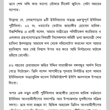
তবে শেষ অব্দি কার ভাগ্যে নৌকার টিকেট জুটবে- সেটা সময়ের
ব্যাপার।
উল্লেখ্য যে, লোহাগাড়ার ৯টি ইউনিয়নের অত্যন্ত গুরুত্বপূর্ণ ইউনিয়ন
পুটিভিলা। ০২ নং ওয়ার্ডের ভোটার জাহাঙ্গীর হোসেন মানিক।
উচ্চশিক্ষিত এ প্রার্থী বলেন, আমার অতীতের পলিটিকেল ক্যারিয়ার ও
এলাকার গ্রহণযোগ্যতার বিষয়টি সিলেকশান কমিটি তথা জননেত্রী শেখ
হাসিনা ইনশাল্লাহ আমাকে দল থেকে নমিনেটেড করবেন বলে আমার
দৃঢ়বিশ্বাস আর সেই বিশ্বাস উপর ভর করে আমি নির্বাচনের মাঠকে
গুছিয়ে রেখেছি।
৪৬ বছরের চেয়ারম্যান জহির উদ্দিন সারাজীবন বঙ্গবন্ধুর আর্দশ নিয়ে
বেড়ে উঠেছেন। তিনি বলেন আগামীতে পূনরায় নির্বাচিত হলে আমার
ইউনিয়নকে অত্যাধুনিক মডেল ডিজিটাইলস্ট ইউপি জনগণকে উপহার
দিবো।
অপর এক নতুন প্রার্থী পুটিভিলার জাহাঙ্গীর হোসেন মানিক বর্তমানে
ইউনিয়ন আওয়ামীলীগের সভাপতি আর উপজেলার যুবলীগের সক্রিয়
সদস্য। তার বাবা মরহুম ডা: ছিদ্দিক আহমেদ তিনিও আওয়ামীলীগের