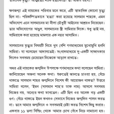
স্বাভাবিক মৃত্যু? আত্মহত্যা নাকি হত্যাকাণ্ড? তা আজও রহস্য।
ক্ষণজন্মা এই নায়কের পরিবার মনে করে, এটি স্বাভাবিক কোনো মৃত্যু
ছিল না। পরিকল্পিতভাবে ‘হত্যা’ করা হয়েছে সালমান শাহকে, এমন
অভিযোগ এনে সালমানের মা নীলা চৌধুরী আইনের আশ্রয়ও নিয়েছেন।
তার অভিযোগের আঙুল, সালমানের স্ত্রী সামিরার দিকে। শুধু তাই নয়,
সামিরাকে করা হয়েছে মামলার এক নম্বর আসামিও।
সালমানের মৃত্যুর বিষয়টি নিয়ে খুব বেশি গণমাধ্যমের মুখোমুখি হননি
সামিরা। যা বলেছেন আদালতেই। সংবাদমাধ্যমে দু-একটি সাক্ষাৎকার
দিলেও সবসময় চেয়েছেন নিজেকে আড়াল রাখতে।
অমর এই নায়কের জন্মদিন উপলক্ষে গণমাধ্যমে কথা বলেছেন সামিরা।
জানিয়েছেন অজনা অনেক কথা। শুরুতেই জানতে চাওয়া হয়, বেঁচে
থাকতে সালমান শাহর জন্মদিনে বিশেষ কী আয়োজন থাকত? উত্তরে
সামিরা বলেন, ‘ইমন (সালমান শাহ’র ডাক নাম) আসলে সবসময়
নিজের নয়, অন্যের কথা ভাবতেন। এটি ছিল ওর অনেক বড় একটি
গুণ। বেঁচে থাকতে ইমন কখনও সেভাবে নিজের জন্মদিন পালন করত
না। তবে আমার জন্মদিনে ও সবসময়ই চেষ্টা করত বিশেষ কিছু করার।
একবার ১১ তলা বিল্ডিং থেকে আমার চোখ বেঁধে নিচে নামানো হয়।