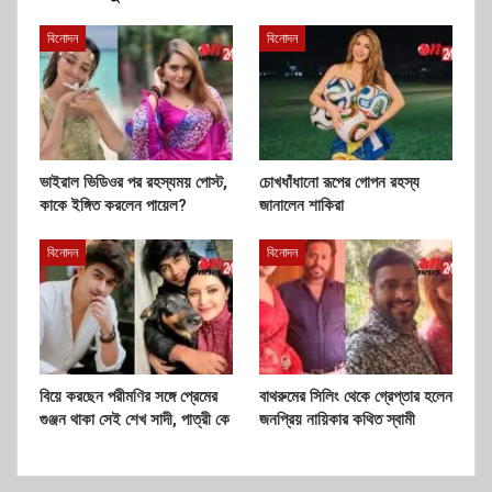
বিনোদন
বিনোদন
ভাইরাল ভিডিওর পর রহস্যময় পোস্ট,
চোখধাঁধানো রূপের গোপন রহস্য
কাকে ইঙ্গিত করলেন পায়েল?
জানালেন শাকিরা
বিনোদন
বিনোদন
বিয়ে করছেন পরীমণির সঙ্গে প্রেমের
বাথরুমের সিলিং থেকে গ্রেপ্তার হলেন
গুঞ্জন থাকা সেই শেখ সাদী, পাত্রী কে
জনপ্রিয় নায়িকার কথিত স্বামী