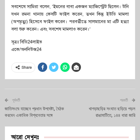
সবশেষে সামিরা বলেন, ‘ইমনের বাবা একজন ম্যাজিস্ট্রেট ছিলেন। উনি
যখন রমনা থানায় কেসটি ফাইল করেন, তখন কিন্তু ইউডি মামলা
(অপমৃত্যু) হিসেবে ফাইল করেন। পরবর্তীতে সালমানের মা এটি হত্যা
বলা শুরু করেন। এবং সবশেষ মামলাও করেন।’
সূত্রঃ বিডি24লাইভ
একে/অননিউজ24
Share
পূর্ববর্তী
পরবর্তী
জাতিসংঘে যাচ্ছেন প্রধান উপদেষ্টা, বৈঠক
খাগড়াছড়ির সংঘাত ছড়িয়ে পড়ল
করবেন একাধিক বিশ্বনেতার সঙ্গে
রাঙামাটিতে, ১৪৪ ধারা জারি
আরো দেখুনঃ