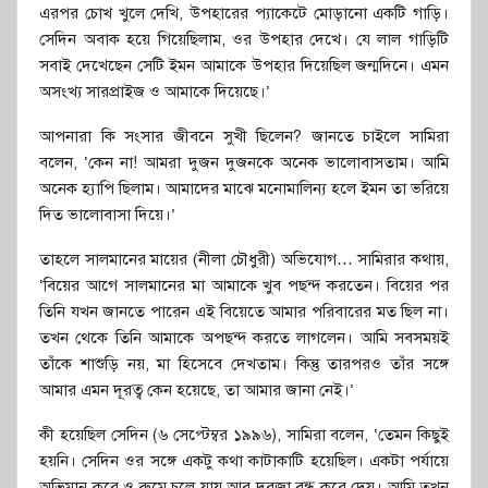
এরপর চোখ খুলে দেখি, উপহারের প্যাকেটে মোড়ানো একটি গাড়ি।
সেদিন অবাক হয়ে গিয়েছিলাম, ওর উপহার দেখে। যে লাল গাড়িটি
সবাই দেখেছেন সেটি ইমন আমাকে উপহার দিয়েছিল জন্মদিনে। এমন
অসংখ্য সারপ্রাইজ ও আমাকে দিয়েছে।’
আপনারা কি সংসার জীবনে সুখী ছিলেন? জানতে চাইলে সামিরা
বলেন, ‘কেন না! আমরা দুজন দুজনকে অনেক ভালোবাসতাম। আমি
অনেক হ্যাপি ছিলাম। আমাদের মাঝে মনোমালিন্য হলে ইমন তা ভরিয়ে
দিত ভালোবাসা দিয়ে।’
তাহলে সালমানের মায়ের (নীলা চৌধুরী) অভিযোগ… সামিরার কথায়,
‘বিয়ের আগে সালমানের মা আমাকে খুব পছন্দ করতেন। বিয়ের পর
তিনি যখন জানতে পারেন এই বিয়েতে আমার পরিবারের মত ছিল না।
তখন থেকে তিনি আমাকে অপছন্দ করতে লাগলেন। আমি সবসময়ই
তাঁকে শাশুড়ি নয়, মা হিসেবে দেখতাম। কিন্তু তারপরও তাঁর সঙ্গে
আমার এমন দূরত্ব কেন হয়েছে, তা আমার জানা নেই।’
কী হয়েছিল সেদিন (৬ সেপ্টেম্বর ১৯৯৬), সামিরা বলেন, ‘তেমন কিছুই
হয়নি। সেদিন ওর সঙ্গে একটু কথা কাটাকাটি হয়েছিল। একটা পর্যায়ে
অভিমান করে ও রুমে চলে যায় আর দরজা বন্ধ করে দেয়। আমি তখন