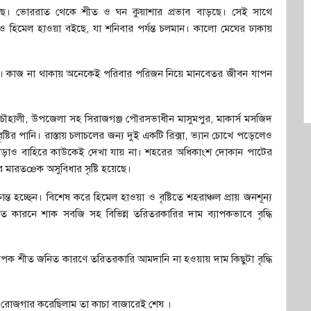
েছে। ভোররাত থেকে শীত ও ঘন কুয়াশার প্রভাব বাড়ছে। সেই সাথে
ি ও হিমেল হাওয়া বইছে, যা শনিবার পর্যন্ত চলমান। কালো মেঘের ঢাকায়
।
াকে। কাজ না থাকায় অনেকেই পরিবার পরিজন নিয়ে মানবেতর জীবন যাপন
, চৌহালী, উপজেলা সহ সিরাজগঞ্জ পৌরসভাধীন মাসুমপুর, মাকার্স মসজিদ
্টির পানি। রাস্তায় চলাচলের জন্য দুই একটি রিক্সা, ভ্যান চোখে পড়েলেও
জ ছাড়াও বাহিরে কাউকেই দেখা যায় না। শহরের অধিকাংশ দোকান পাটের
ের মারতœক অসুবিধার সৃষ্টি হয়েছে।
ত হচ্ছেন। বিশেষ করে হিমেল হাওয়া ও বৃষ্টিতে শহরাঞ্চল প্রায় জনশূন্য
 কারনে শাক সবজি সহ বিভিন্ন তরিতরকারির দাম ব্যাপকভাবে বৃদ্ধি
্যাপক শীত জনিত কারণে তরিতরকারি আমদানি না হওয়ায় দাম কিছুটা বৃদ্ধি
য়সা রোজগার করেছিলাম তা কাচা বাজারেই শেষ ।