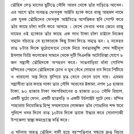
তৌহিদ দেড় মাসের ছুটিতে সৌদি আরব থেকে তাঁর বাড়িতে আসেন।
এর আগে তাঁর ব্যবহৃত ফেসবুক আইডি হ্যাক করে রাজু আহমদ নামে
এক যুবক তৌহিদের ফেসবুক আইডিতে আপত্তিকর ছবি পোস্ট করে
তাঁর কাছে চাঁদা দাবি করে আসছে । দেশে ফেরার খবর জেনে রাজু
নামের ওই হ্যাকার তাঁর কাছে এক লাখ টাকা চাঁদা চাইলে নিজের
সম্মান বাঁচাতে সে হ্যাকারকে কিছু টাকা দিতে সম্মত হন। ২ নভেম্বর
রাত ৮টার দিকে মুঠোফোনে ডেকে নিয়ে বখতারমুন্সি শেখ শহীদুল
ইসলাম ডিগ্রি কলেজের সামনে থেকে দুটি সিএনজি অটোরিক্সা যোগে ৮
জন সন্ত্রাসী তৌহিদকে অপহরণ করে। সাতবাড়িয়া রাঁধা গোবিন্দ
মন্দিরের পেছনে তৌহিদকে চোখ ও মুখ বেঁধে লোহার রড দিয়ে পিটিয়ে
ও ধারালো অস্ত্র দিয়ে কুপিয়ে মৃত ভেবে ফেলে চলে যায়। এসময়
সন্ত্রাসীরা তার কাছে থাকা তার সৌদি আরবের ইকামা, নগদ ১৫ হাজার
টাকা, ৯০ হাজার টাকা সমপরিমাণের ৩ হাজার ৫০০ সৌদি রিয়াল,
একটি মুঠো ফোন, একটি হাতঘড়ি ও একটি টর্চলাইট লুটে নেয়। মন্দির
পাহারায় নিয়োজিত হিন্দু সম্প্রদায়ের লোকজন তাঁর গোঙানির শব্দ শুনে
পুলিশে খবর দিলে রাত ১০টার দিকে তাকে উদ্ধার করে সোনাগাজী
উপজেলা স্বাস্থ্য কমপ্লেক্সে ভর্তি করে।
এ ঘটনায় আহত তৌহিদ বাদী হয়ে বৃহস্পতিবার সন্ধ্যায় দ্রুত বিচার