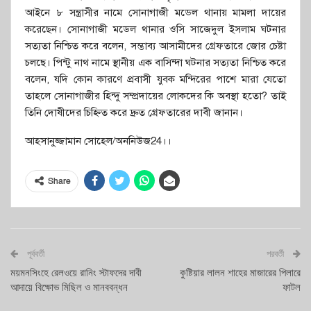
আইনে ৮ সন্ত্রাসীর নামে সোনাগাজী মডেল থানায় মামলা দায়ের
করেছেন। সোনাগাজী মডেল থানার ওসি সাজেদুল ইসলাম ঘটনার
সত্যতা নিশ্চিত করে বলেন, সম্ভাব্য আসামীদের গ্রেফতারে জোর চেষ্টা
চলছে। পিন্টু নাথ নামে স্থানীয় এক বাসিন্দা ঘটনার সত্যতা নিশ্চিত করে
বলেন, যদি কোন কারণে প্রবাসী যুবক মন্দিরের পাশে মারা যেতো
তাহলে সোনাগাজীর হিন্দু সম্প্রদায়ের লোকদের কি অবস্থা হতো? তাই
তিনি দোষীদের চিহ্নিত করে দ্রুত গ্রেফতারের দাবী জানান।
আহসানুজ্জামান সোহেল/অননিউজ24।।
Share
পূর্ববর্তী
পরবর্তী
ময়মনসিংহে রেলওয়ে রানিং স্টাফদের দাবী
কুষ্টিয়ার লালন শাহের মাজারের পিলারে
আদায়ে বিক্ষোভ মিছিল ও মানববন্ধন
ফাটল