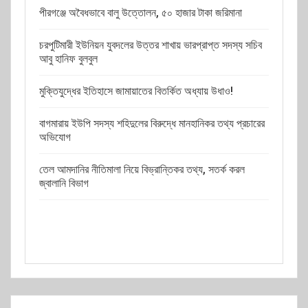
পীরগঞ্জে অবৈধভাবে বালু উত্তোলন, ৫০ হাজার টাকা জরিমানা
চরপুটিমারী ইউনিয়ন যুবদলের উত্তর শাখায় ভারপ্রাপ্ত সদস্য সচিব
আবু হানিফ বুলবুল
মুক্তিযুদ্ধের ইতিহাসে জামায়াতের বিতর্কিত অধ্যায় উধাও!
বাগমারায় ইউপি সদস্য শহিদুলের বিরুদ্ধে মানহানিকর তথ্য প্রচারের
অভিযোগ
তেল আমদানির নীতিমালা নিয়ে বিভ্রান্তিকর তথ্য, সতর্ক করল
জ্বালানি বিভাগ