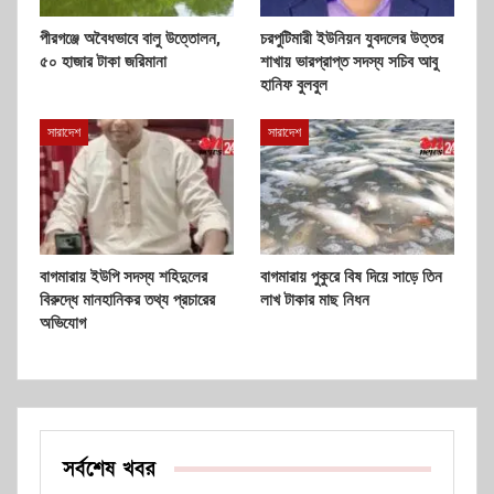
পীরগঞ্জে অবৈধভাবে বালু উত্তোলন,
চরপুটিমারী ইউনিয়ন যুবদলের উত্তর
৫০ হাজার টাকা জরিমানা
শাখায় ভারপ্রাপ্ত সদস্য সচিব আবু
হানিফ বুলবুল
সারাদেশ
সারাদেশ
বাগমারায় ইউপি সদস্য শহিদুলের
বাগমারায় পুকুরে বিষ দিয়ে সাড়ে তিন
বিরুদ্ধে মানহানিকর তথ্য প্রচারের
লাখ টাকার মাছ নিধন
অভিযোগ
সর্বশেষ খবর