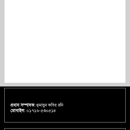
প্রধান সম্পাদক:
হুমায়ুন কবির রনি
মোবাইল:
০১৭১৬-৫৩০৫১৪