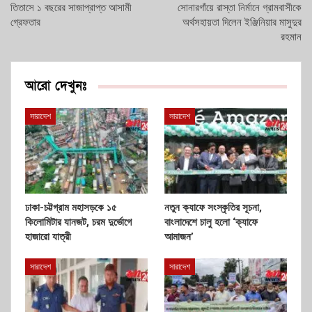
তিতাসে ১ বছরের সাজাপ্রাপ্ত আসামী
সোনারগাঁয়ে রাস্তা নির্মানে গ্রামবাসীকে
গ্রেফতার
অর্থসহায়তা দিলেন ইঞ্জিনিয়ার মাসুদুর
রহমান
আরো দেখুনঃ
সারাদেশ
সারাদেশ
ঢাকা-চট্টগ্রাম মহাসড়কে ১৫
নতুন ক্যাফে সংস্কৃতির সূচনা,
কিলোমিটার যানজট, চরম দুর্ভোগে
বাংলাদেশে চালু হলো ‘ক্যাফে
হাজারো যাত্রী
আমাজন’
সারাদেশ
সারাদেশ