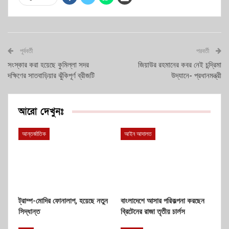
পূর্ববর্তী
পরবর্তী
সংস্কার করা হয়েছে কুমিল্লা সদর
জিয়াউর রহমানের কবর নেই চন্দ্রিমা
দক্ষিণের সাতবাড়িয়ার ঝুঁকিপূর্ণ ব্রীজটি
উদ্যানে- প্রধানমন্ত্রী
আরো দেখুনঃ
আন্তর্জাতিক
আইন আদালত
ট্রাম্প-মোদির ফোনালাপ, হয়েছে নতুন
বাংলাদেশে আসার পরিকল্পনা করছেন
সিদ্ধান্ত
ব্রিটেনের রাজা তৃতীয় চার্লস