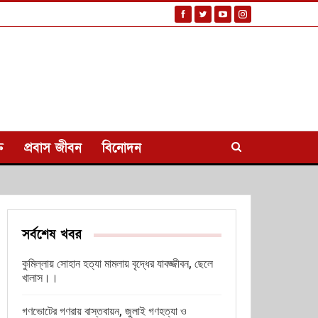
ি
প্রবাস জীবন
বিনোদন
সর্বশেষ খবর
কুমিল্লায় সোহান হত্যা মামলায় বৃদ্ধের যাবজ্জীবন, ছেলে
খালাস।।
গণভোটের গণরায় বাস্তবায়ন, জুলাই গণহত্যা ও