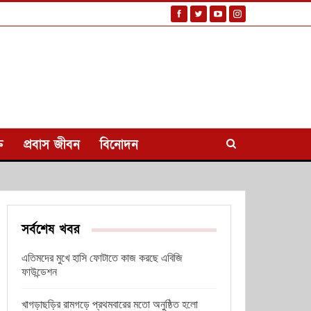
ি
প্রবাস জীবন
বিনোদন
সর্বশেষ খবর
এতিমদের মুখে হাসি ফোটাতে কাজ করছে এবিজি
ফাউন্ডেশন
খাগড়াছড়ির রামগড়ে প্রথমবারের মতো অনুষ্ঠিত হলো